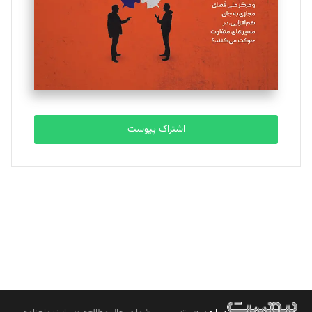
ملینا جعفری
تحریریه
مصطفی مسجدی آرانی
تحریریه
اشتراک پیوست
بابک نقاش
تحریریه