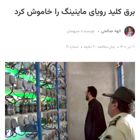
برق کلید رویای ماینینگ را خاموش کرد
الهه صالحی
نویسنده میهمان
۳ تیر ۱۴۰۰
زمان مطالعه : ۹ دقیقه
شماره ۹۱
S