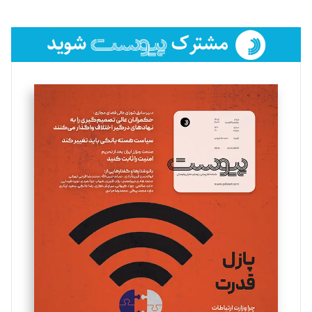
تحریریه
فائزه فتحی رستمی
تحریریه
سروش کرمیان
تحریریه
مینا پاکدل
تحریریه
یسنا امان‌پور
تحریریه