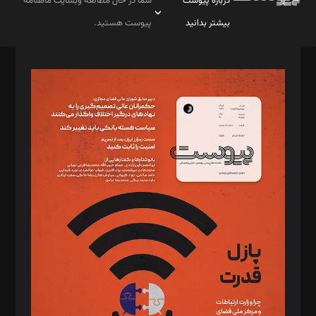
درباره پیوست
شما در حال مطالعه وبسایت ماهنامه
بیشتر بدانید
پیوست هستید.
صاحب امتیاز: موسسه پرسش (پویندگان راز ستاره شمال)
مدیر مسئول: محمدباقر اثنی‌عشری
سردبیر: مهرک محمودی
دبیر تحریریه: میثم قاسمی
د‌بیر ناداستان: سمانه سمیع
د‌بیر خدمت و تجارت: ابوالفضل رجبی
د‌بیر حقوق فناوری: حسام‌الدین ایپکچی
د‌بیر پیوست جهان: مینا پاکدل
د‌بیر تحریریه آنلاین: بابک نقاش
تحریریه‌: مجتبی محمود‌ی، آرش برهمند، یسنا امان‌پور، سروش کرمیان،
مصطفی مسجدی آرانی، ابوالفضل رجبی، زهرا فکرانه، فائزه فتحی
رستمی،مصطفی باستان
ویرایش: نگار استاد‌‌آقا
طراح یونیفرم: مجید توکلی