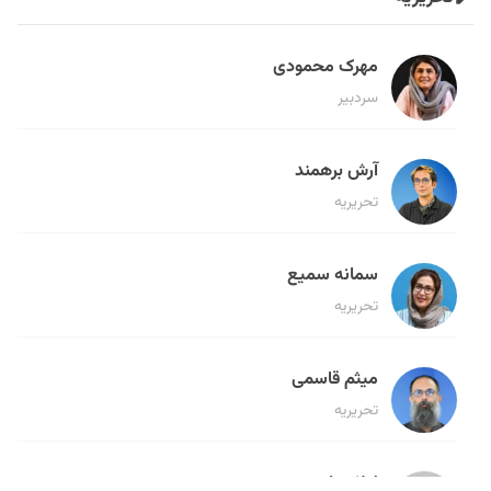
مهرک محمودی
سردبیر
آرش برهمند
تحریریه
سمانه سمیع
تحریریه
میثم قاسمی
تحریریه
لیلا حنارود