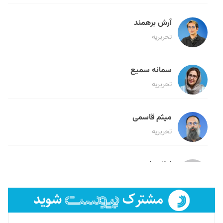
آرش برهمند
تحریریه
سمانه سمیع
تحریریه
میثم قاسمی
تحریریه
لیلا حنارود
تحریریه
فائزه فتحی رستمی