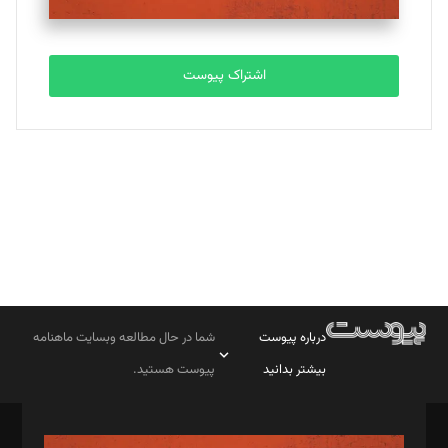
مصطفی مسجدی آرانی
تحریریه
اشتراک پیوست
بابک نقاش
تحریریه
درباره پیوست
شما در حال مطالعه وبسایت ماهنامه
بیشتر بدانید
پیوست هستید.
صاحب امتیاز: موسسه پرسش (پویندگان راز ستاره شمال)
مدیر مسئول: محمدباقر اثنی‌عشری