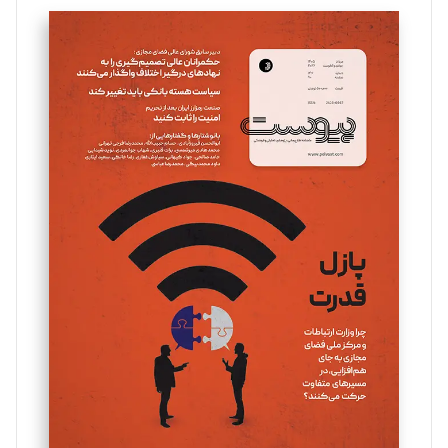
تحریریه
سروش کرمیان
تحریریه
مینا پاکدل
تحریریه
یسنا امان‌پور
تحریریه
ملینا جعفری
تحریریه