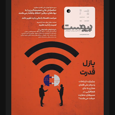
سردبیر: مهرک محمودی
دبیر تحریریه: میثم قاسمی
د‌بیر ناداستان: سمانه سمیع
د‌بیر خدمت و تجارت: ابوالفضل رجبی
د‌بیر حقوق فناوری: حسام‌الدین ایپکچی
د‌بیر پیوست جهان: مینا پاکدل
د‌بیر تحریریه آنلاین: بابک نقاش
تحریریه‌: مجتبی محمود‌ی، آرش برهمند، یسنا امان‌پور، سروش کرمیان،
مصطفی مسجدی آرانی، ابوالفضل رجبی، زهرا فکرانه، فائزه فتحی
رستمی،مصطفی باستان
ویرایش: نگار استاد‌‌آقا
طراح یونیفرم: مجید توکلی
فیلمبرداری و عکاسی: امیر شفیعی، مانی لطفی زاده
گرافیک و صفحه‌آرایی: سید‌سبحان‌علی ثابت
مد‌یر توسعه تجاری: کامبیز برید‌
امور مالی: شاپور رهبری، محمد‌ کاظمی‌نیا