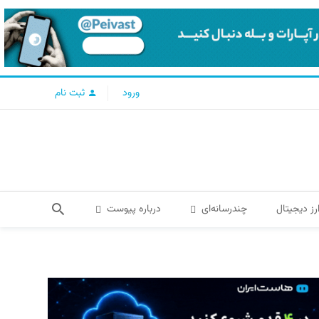
ورود
ثبت نام
رز دیجیتال
چندرسانه‌ای
درباره پیوست