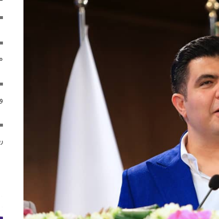
م
و 
رم