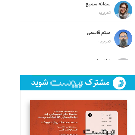
سمانه سمیع
تحریریه
میثم قاسمی
تحریریه
لیلا حنارود
تحریریه
فائزه فتحی رستمی
تحریریه
سروش کرمیان
تحریریه