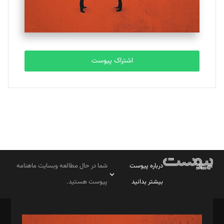
اشتراک پیوست
درباره پیوست
شما در حال مطالعه وبسایت ماهنامه
بیشتر بدانید
پیوست هستید.
صاحب امتیاز: موسسه پرسش (پویندگان راز ستاره شمال)
مدیر مسئول: محمدباقر اثنی‌عشری