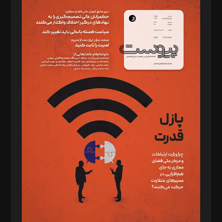
سردبیر: مهرک محمودی
دبیر تحریریه: میثم قاسمی
د‌بیر ناداستان: سمانه سمیع
د‌بیر خدمت و تجارت: ابوالفضل رجبی
د‌بیر حقوق فناوری: حسام‌الدین ایپکچی
د‌بیر پیوست جهان: مینا پاکدل
د‌بیر تحریریه آنلاین: بابک نقاش
تحریریه‌: مجتبی محمود‌ی، آرش برهمند، یسنا امان‌پور، سروش کرمیان،
مصطفی مسجدی آرانی، ابوالفضل رجبی، زهرا فکرانه، فائزه فتحی
رستمی،مصطفی باستان
ویرایش: نگار استاد‌‌آقا
طراح یونیفرم: مجید توکلی
فیلمبرداری و عکاسی: امیر شفیعی، مانی لطفی زاده
گرافیک و صفحه‌آرایی: سید‌سبحان‌علی ثابت
مد‌یر توسعه تجاری: کامبیز برید‌
امور مالی: شاپور رهبری، محمد‌ کاظمی‌نیا