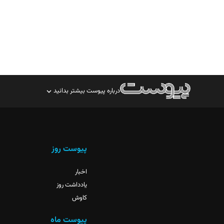
درباره پیوست بیشتر بدانید
صاحب امتیاز: موسسه پرسش (پویندگان راز ستاره شمال)
مدیر مسئول: محمدباقر اثنی‌عشری
سردبیر: مهرک محمودی
پیوست روز
دبیر تحریریه: میثم قاسمی
اخبار
یادداشت روز
کاوش
پیوست ماه