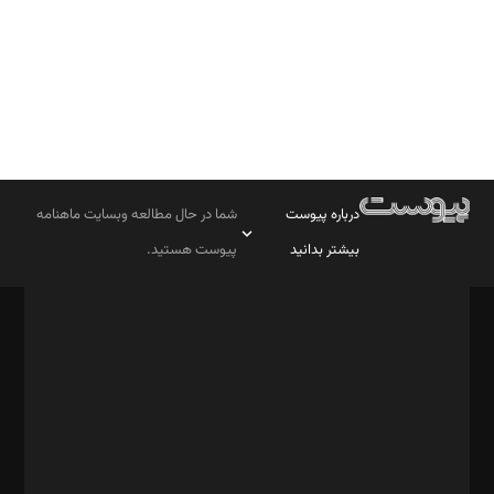
درباره پیوست
شما در حال مطالعه وبسایت ماهنامه
بیشتر بدانید
پیوست هستید.
صاحب امتیاز: موسسه پرسش (پویندگان راز ستاره شمال)
مدیر مسئول: محمدباقر اثنی‌عشری
سردبیر: مهرک محمودی
دبیر تحریریه: میثم قاسمی
د‌بیر ناداستان: سمانه سمیع
د‌بیر خدمت و تجارت: ابوالفضل رجبی
د‌بیر حقوق فناوری: حسام‌الدین ایپکچی