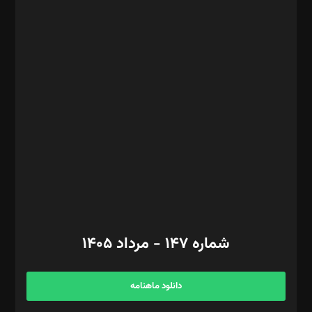
د‌بیر پیوست جهان: مینا پاکدل
د‌بیر تحریریه آنلاین: بابک نقاش
تحریریه‌: مجتبی محمود‌ی، آرش برهمند، یسنا امان‌پور، سروش کرمیان،
مصطفی مسجدی آرانی، ابوالفضل رجبی، زهرا فکرانه، فائزه فتحی
رستمی،مصطفی باستان
ویرایش: نگار استاد‌‌آقا
طراح یونیفرم: مجید توکلی
فیلمبرداری و عکاسی: امیر شفیعی، مانی لطفی زاده
گرافیک و صفحه‌آرایی: سید‌سبحان‌علی ثابت
مد‌یر توسعه تجاری: کامبیز برید‌
امور مالی: شاپور رهبری، محمد‌ کاظمی‌نیا
امور اد‌اری: راضیه محمود‌ی
شماره ۱۴۷ - مرداد ۱۴۰۵
مرکز تماس: ۰۲۱۴۲۸۲۴۰۰۰
آگهی و مشترکین: ۰۹۱۹۹۹۹۰۴۵۴
دانلود ماهنامه