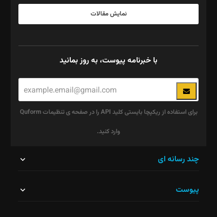
نمایش مقالات
با خبرنامه پیوست، به روز بمانید
برای استفاده از ریکپچا بایستی کلید API را در صفحه ی تنظیمات Quform
وارد کنید.
این
چند رسانه ای
قسمت
پیوست
نباید
خالی