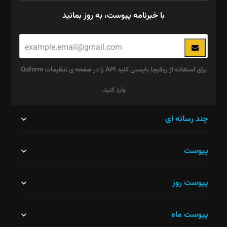
با خبرنامه پیوست، به روز بمانید
برای استفاده از ریکپچا بایستی کلید API را در صفحه ی تنظیمات Quform
وارد کنید.
این
چند رسانه ای
قسمت
پیوست
نباید
خالی
پیوست روز
رها
شود.
پیوست ماه