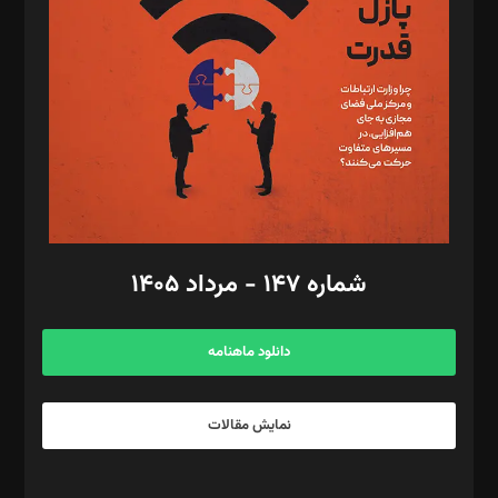
مصطفی مسجدی آرانی، ابوالفضل رجبی، زهرا فکرانه، فائزه فتحی
رستمی،مصطفی باستان
ویرایش: نگار استاد‌‌آقا
طراح یونیفرم: مجید توکلی
فیلمبرداری و عکاسی: امیر شفیعی، مانی لطفی زاده
گرافیک و صفحه‌آرایی: سید‌سبحان‌علی ثابت
مد‌یر توسعه تجاری: کامبیز برید‌
امور مالی: شاپور رهبری، محمد‌ کاظمی‌نیا
امور اد‌اری: راضیه محمود‌ی
شماره ۱۴۷ - مرداد ۱۴۰۵
مرکز تماس: ۰۲۱۴۲۸۲۴۰۰۰
آگهی و مشترکین: ۰۹۱۹۹۹۹۰۴۵۴
دانلود ماهنامه
نمایش مقالات