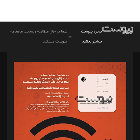
درباره پیوست
شما در حال مطالعه وبسایت ماهنامه
بیشتر بدانید
پیوست هستید.
صاحب امتیاز: موسسه پرسش (پویندگان راز ستاره شمال)
مدیر مسئول: محمدباقر اثنی‌عشری
سردبیر: مهرک محمودی
دبیر تحریریه: میثم قاسمی
د‌بیر ناداستان: سمانه سمیع
د‌بیر خدمت و تجارت: ابوالفضل رجبی
د‌بیر حقوق فناوری: حسام‌الدین ایپکچی
د‌بیر پیوست جهان: مینا پاکدل
د‌بیر تحریریه آنلاین: بابک نقاش
تحریریه‌: مجتبی محمود‌ی، آرش برهمند، یسنا امان‌پور، سروش کرمیان،