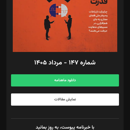
ویرایش: نگار استاد‌‌آقا
طراح یونیفرم: مجید توکلی
فیلمبرداری و عکاسی: امیر شفیعی، مانی لطفی زاده
گرافیک و صفحه‌آرایی: سید‌سبحان‌علی ثابت
مد‌یر توسعه تجاری: کامبیز برید‌
امور مالی: شاپور رهبری، محمد‌ کاظمی‌نیا
امور اد‌اری: راضیه محمود‌ی
شماره ۱۴۷ - مرداد ۱۴۰۵
مرکز تماس: ۰۲۱۴۲۸۲۴۰۰۰
آگهی و مشترکین: ۰۹۱۹۹۹۹۰۴۵۴
دانلود ماهنامه
نمایش مقالات
با خبرنامه پیوست، به روز بمانید