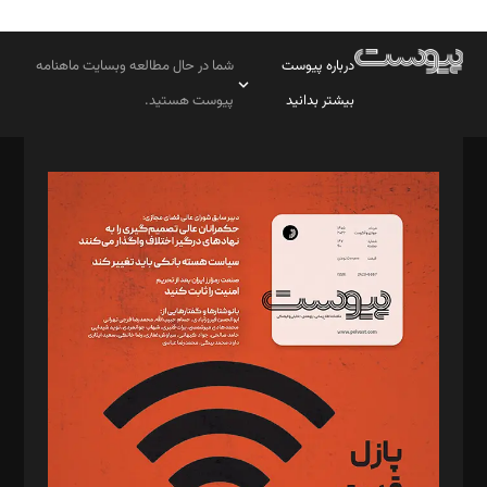
درباره پیوست
شما در حال مطالعه وبسایت ماهنامه
بیشتر بدانید
پیوست هستید.
صاحب امتیاز: موسسه پرسش (پویندگان راز ستاره شمال)
مدیر مسئول: محمدباقر اثنی‌عشری
سردبیر: مهرک محمودی
دبیر تحریریه: میثم قاسمی
د‌بیر ناداستان: سمانه سمیع
د‌بیر خدمت و تجارت: ابوالفضل رجبی
د‌بیر حقوق فناوری: حسام‌الدین ایپکچی
د‌بیر پیوست جهان: مینا پاکدل
د‌بیر تحریریه آنلاین: بابک نقاش
تحریریه‌: مجتبی محمود‌ی، آرش برهمند، یسنا امان‌پور، سروش کرمیان،
مصطفی مسجدی آرانی، ابوالفضل رجبی، زهرا فکرانه، فائزه فتحی
رستمی،مصطفی باستان