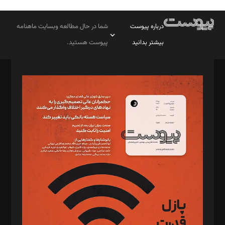
درباره پیوست
شما در حال مطالعه وبسایت ماهنامه
بیشتر بدانید
پیوست هستید.
صاحب امتیاز: موسسه پرسش (پویندگان راز ستاره شمال)
مدیر مسئول: محمدباقر اثنی‌عشری
سردبیر: مهرک محمودی
دبیر تحریریه: میثم قاسمی
د‌بیر ناداستان: سمانه سمیع
د‌بیر خدمت و تجارت: ابوالفضل رجبی
د‌بیر حقوق فناوری: حسام‌الدین ایپکچی
د‌بیر پیوست جهان: مینا پاکدل
د‌بیر تحریریه آنلاین: بابک نقاش
تحریریه‌: مجتبی محمود‌ی، آرش برهمند، یسنا امان‌پور، سروش کرمیان،
مصطفی مسجدی آرانی، ابوالفضل رجبی، زهرا فکرانه، فائزه فتحی
رستمی،مصطفی باستان