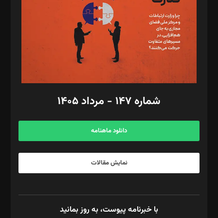
ویرایش: نگار استاد‌‌آقا
طراح یونیفرم: مجید توکلی
فیلمبرداری و عکاسی: امیر شفیعی، مانی لطفی زاده
گرافیک و صفحه‌آرایی: سید‌سبحان‌علی ثابت
مد‌یر توسعه تجاری: کامبیز برید‌
امور مالی: شاپور رهبری، محمد‌ کاظمی‌نیا
امور اد‌اری: راضیه محمود‌ی
شماره ۱۴۷ - مرداد ۱۴۰۵
مرکز تماس: ۰۲۱۴۲۸۲۴۰۰۰
آگهی و مشترکین: ۰۹۱۹۹۹۹۰۴۵۴
دانلود ماهنامه
نمایش مقالات
با خبرنامه پیوست، به روز بمانید