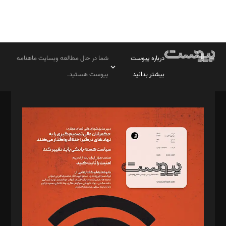
درباره پیوست
شما در حال مطالعه وبسایت ماهنامه
بیشتر بدانید
پیوست هستید.
صاحب امتیاز: موسسه پرسش (پویندگان راز ستاره شمال)
مدیر مسئول: محمدباقر اثنی‌عشری
سردبیر: مهرک محمودی
دبیر تحریریه: میثم قاسمی
د‌بیر ناداستان: سمانه سمیع
د‌بیر خدمت و تجارت: ابوالفضل رجبی
د‌بیر حقوق فناوری: حسام‌الدین ایپکچی
د‌بیر پیوست جهان: مینا پاکدل
د‌بیر تحریریه آنلاین: بابک نقاش
تحریریه‌: مجتبی محمود‌ی، آرش برهمند، یسنا امان‌پور، سروش کرمیان،