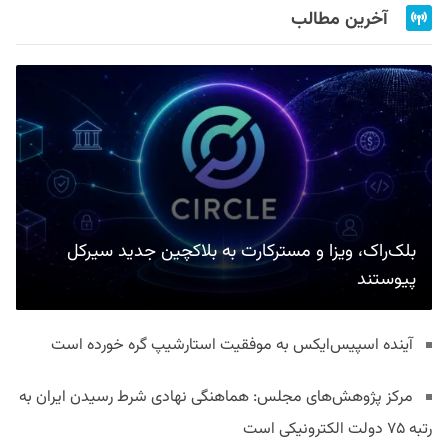
آخرین مطالب
بلک‌راک، ویزا و مسترکارت به بلاکچین جدید سیرکل
پیوستند
آینده اسپیس‌ایکس به موفقیت استارشیپ گره خورده است
مرکز پژوهش‌های مجلس: هماهنگی نهادی شرط رسیدن ایران به
رتبه ۷۵ دولت الکترونیکی است