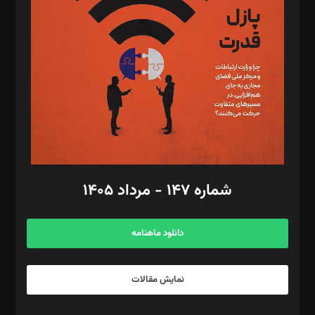
مصطفی مسجدی آرانی، ابوالفضل رجبی، زهرا فکرانه، فائزه فتحی
رستمی،مصطفی باستان
ویرایش: نگار استاد‌‌آقا
طراح یونیفرم: مجید توکلی
فیلمبرداری و عکاسی: امیر شفیعی، مانی لطفی زاده
گرافیک و صفحه‌آرایی: سید‌سبحان‌علی ثابت
مد‌یر توسعه تجاری: کامبیز برید‌
امور مالی: شاپور رهبری، محمد‌ کاظمی‌نیا
امور اد‌اری: راضیه محمود‌ی
شماره ۱۴۷ - مرداد ۱۴۰۵
مرکز تماس: ۰۲۱۴۲۸۲۴۰۰۰
آگهی و مشترکین: ۰۹۱۹۹۹۹۰۴۵۴
دانلود ماهنامه
نمایش مقالات