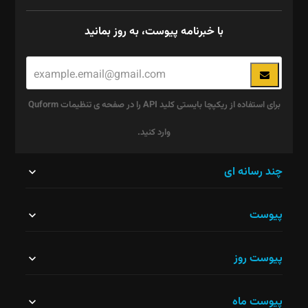
با خبرنامه پیوست، به روز بمانید
برای استفاده از ریکپچا بایستی کلید API را در صفحه ی تنظیمات Quform
وارد کنید.
این
چند رسانه ای
قسمت
پیوست
نباید
خالی
پیوست روز
رها
شود.
پیوست ماه