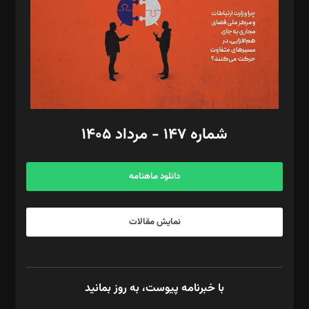
ویرایش: نگار استاد‌‌آقا
طراح یونیفرم: مجید توکلی
فیلمبرداری و عکاسی: امیر شفیعی، مانی لطفی زاده
گرافیک و صفحه‌آرایی: سید‌سبحان‌علی ثابت
مد‌یر توسعه تجاری: کامبیز برید‌
امور مالی: شاپور رهبری، محمد‌ کاظمی‌نیا
امور اد‌اری: راضیه محمود‌ی
شماره ۱۴۷ - مرداد ۱۴۰۵
مرکز تماس: ۰۲۱۴۲۸۲۴۰۰۰
آگهی و مشترکین: ۰۹۱۹۹۹۹۰۴۵۴
دانلود ماهنامه
نمایش مقالات
با خبرنامه پیوست، به روز بمانید