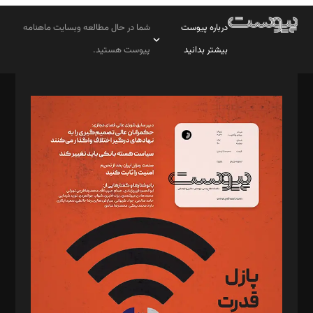
درباره پیوست
شما در حال مطالعه وبسایت ماهنامه
بیشتر بدانید
پیوست هستید.
صاحب امتیاز: موسسه پرسش (پویندگان راز ستاره شمال)
مدیر مسئول: محمدباقر اثنی‌عشری
سردبیر: مهرک محمودی
دبیر تحریریه: میثم قاسمی
د‌بیر ناداستان: سمانه سمیع
د‌بیر خدمت و تجارت: ابوالفضل رجبی
د‌بیر حقوق فناوری: حسام‌الدین ایپکچی
د‌بیر پیوست جهان: مینا پاکدل
د‌بیر تحریریه آنلاین: بابک نقاش
تحریریه‌: مجتبی محمود‌ی، آرش برهمند، یسنا امان‌پور، سروش کرمیان،
مصطفی مسجدی آرانی، ابوالفضل رجبی، زهرا فکرانه، فائزه فتحی
رستمی،مصطفی باستان