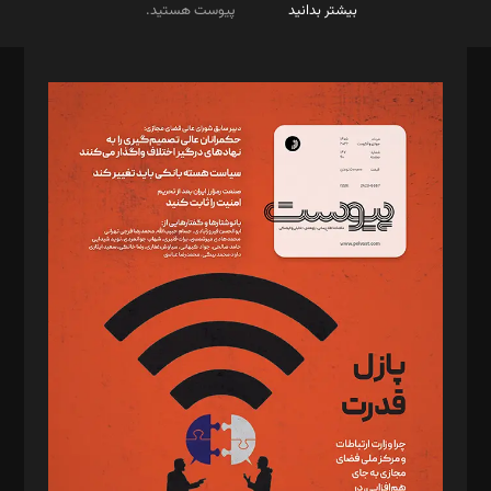
بیشتر بدانید
پیوست هستید.
صاحب امتیاز: موسسه پرسش (پویندگان راز ستاره شمال)
مدیر مسئول: محمدباقر اثنی‌عشری
سردبیر: مهرک محمودی
دبیر تحریریه: میثم قاسمی
د‌بیر ناداستان: سمانه سمیع
د‌بیر خدمت و تجارت: ابوالفضل رجبی
د‌بیر حقوق فناوری: حسام‌الدین ایپکچی
د‌بیر پیوست جهان: مینا پاکدل
د‌بیر تحریریه آنلاین: بابک نقاش
تحریریه‌: مجتبی محمود‌ی، آرش برهمند، یسنا امان‌پور، سروش کرمیان،
مصطفی مسجدی آرانی، ابوالفضل رجبی، زهرا فکرانه، فائزه فتحی
رستمی،مصطفی باستان
ویرایش: نگار استاد‌‌آقا
طراح یونیفرم: مجید توکلی