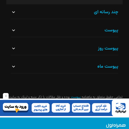
این
چند رسانه ای
قسمت
پیوست
نباید
خالی
پیوست روز
رها
شود.
پیوست ماه
x
تمامی حقوق متعلق به ماهنامه
پیوست
بوده و نقل مقالات با ذکر منبع و لینک به سایت
ماهنامه آزاد است