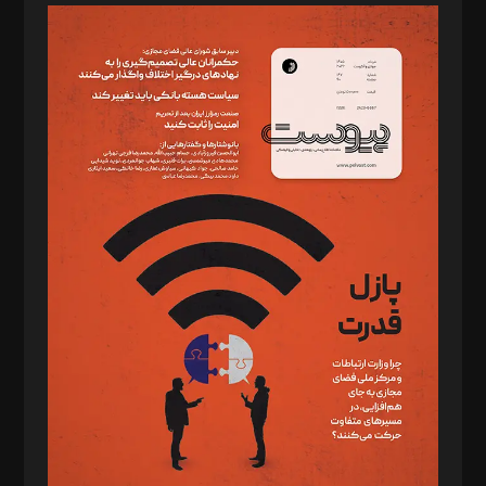
مدیر مسئول: محمدباقر اثنی‌عشری
سردبیر: مهرک محمودی
دبیر تحریریه: میثم قاسمی
د‌بیر ناداستان: سمانه سمیع
د‌بیر خدمت و تجارت: ابوالفضل رجبی
د‌بیر حقوق فناوری: حسام‌الدین ایپکچی
د‌بیر پیوست جهان: مینا پاکدل
د‌بیر تحریریه آنلاین: بابک نقاش
تحریریه‌: مجتبی محمود‌ی، آرش برهمند، یسنا امان‌پور، سروش کرمیان،
مصطفی مسجدی آرانی، ابوالفضل رجبی، زهرا فکرانه، فائزه فتحی
رستمی،مصطفی باستان
ویرایش: نگار استاد‌‌آقا
طراح یونیفرم: مجید توکلی
فیلمبرداری و عکاسی: امیر شفیعی، مانی لطفی زاده
گرافیک و صفحه‌آرایی: سید‌سبحان‌علی ثابت
مد‌یر توسعه تجاری: کامبیز برید‌