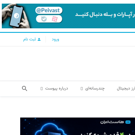
ورود
ثبت نام
رز دیجیتال
چندرسانه‌ای
درباره پیوست