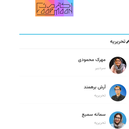
تحریریه
مهرک محمودی
سردبیر
آرش برهمند
تحریریه
سمانه سمیع
تحریریه