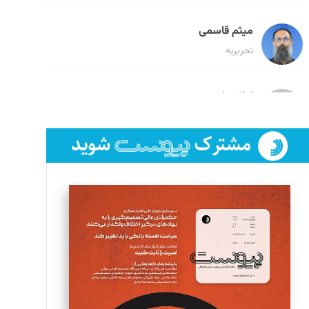
میثم قاسمی
تحریریه
لیلا حنارود
تحریریه
فائزه فتحی رستمی
تحریریه
سروش کرمیان
تحریریه
مینا پاکدل