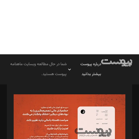
درباره پیوست
شما در حال مطالعه وبسایت ماهنامه
بیشتر بدانید
پیوست هستید.
صاحب امتیاز: موسسه پرسش (پویندگان راز ستاره شمال)
مدیر مسئول: محمدباقر اثنی‌عشری
سردبیر: مهرک محمودی
دبیر تحریریه: میثم قاسمی
د‌بیر ناداستان: سمانه سمیع
د‌بیر خدمت و تجارت: ابوالفضل رجبی