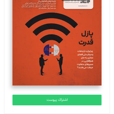
مینا پاکدل
تحریریه
یسنا امان‌پور
تحریریه
ملینا جعفری
تحریریه
مصطفی مسجدی آرانی
تحریریه
اشتراک پیوست
بابک نقاش
تحریریه