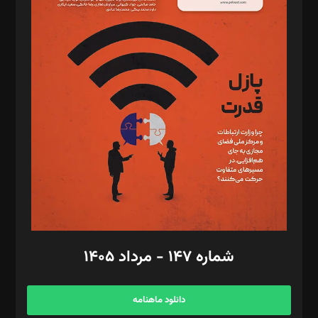
د‌بیر حقوق فناوری: حسام‌الدین ایپکچی
د‌بیر پیوست جهان: مینا پاکدل
د‌بیر تحریریه آنلاین: بابک نقاش
تحریریه‌: مجتبی محمود‌ی، آرش برهمند، یسنا امان‌پور، سروش کرمیان،
مصطفی مسجدی آرانی، ابوالفضل رجبی، زهرا فکرانه، فائزه فتحی
رستمی،مصطفی باستان
ویرایش: نگار استاد‌‌آقا
طراح یونیفرم: مجید توکلی
فیلمبرداری و عکاسی: امیر شفیعی، مانی لطفی زاده
گرافیک و صفحه‌آرایی: سید‌سبحان‌علی ثابت
مد‌یر توسعه تجاری: کامبیز برید‌
امور مالی: شاپور رهبری، محمد‌ کاظمی‌نیا
امور اد‌اری: راضیه محمود‌ی
شماره ۱۴۷ - مرداد ۱۴۰۵
مرکز تماس: ۰۲۱۴۲۸۲۴۰۰۰
آگهی و مشترکین: ۰۹۱۹۹۹۹۰۴۵۴
دانلود ماهنامه