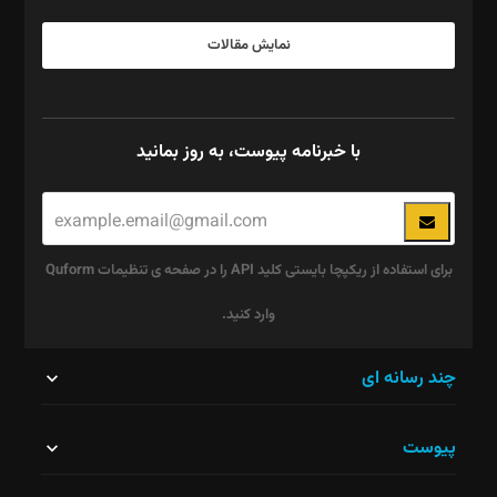
نمایش مقالات
با خبرنامه پیوست، به روز بمانید
برای استفاده از ریکپچا بایستی کلید API را در صفحه ی تنظیمات Quform
وارد کنید.
این
چند رسانه ای
قسمت
پیوست
نباید
خالی