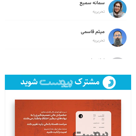
سمانه سمیع
تحریریه
میثم قاسمی
تحریریه
لیلا حنارود
تحریریه
فائزه فتحی رستمی
تحریریه
سروش کرمیان
تحریریه