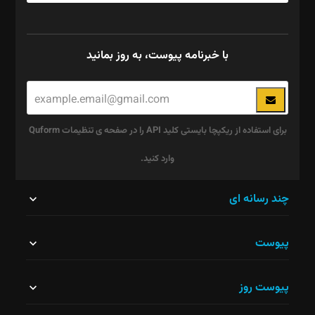
با خبرنامه پیوست، به روز بمانید
برای استفاده از ریکپچا بایستی کلید API را در صفحه ی تنظیمات Quform
وارد کنید.
این
چند رسانه ای
قسمت
پیوست
نباید
خالی
پیوست روز
رها