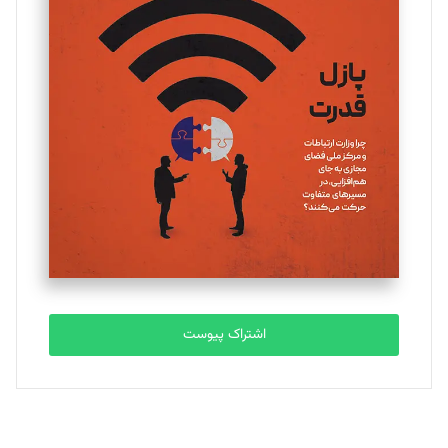
تحریریه
یسنا امان‌پور
تحریریه
ملینا جعفری
تحریریه
مصطفی مسجدی آرانی
تحریریه
اشتراک پیوست
بابک نقاش
تحریریه