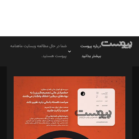
درباره پیوست
شما در حال مطالعه وبسایت ماهنامه
بیشتر بدانید
پیوست هستید.
صاحب امتیاز: موسسه پرسش (پویندگان راز ستاره شمال)
مدیر مسئول: محمدباقر اثنی‌عشری
سردبیر: مهرک محمودی
دبیر تحریریه: میثم قاسمی
د‌بیر ناداستان: سمانه سمیع
د‌بیر خدمت و تجارت: ابوالفضل رجبی
د‌بیر حقوق فناوری: حسام‌الدین ایپکچی
د‌بیر پیوست جهان: مینا پاکدل