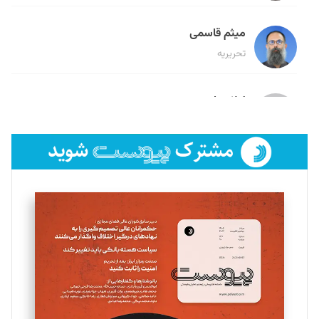
میثم قاسمی
تحریریه
لیلا حنارود
تحریریه
فائزه فتحی رستمی
تحریریه
سروش کرمیان
تحریریه
مینا پاکدل