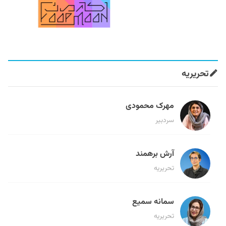
تحریریه
مهرک محمودی
سردبیر
آرش برهمند
تحریریه
سمانه سمیع
تحریریه