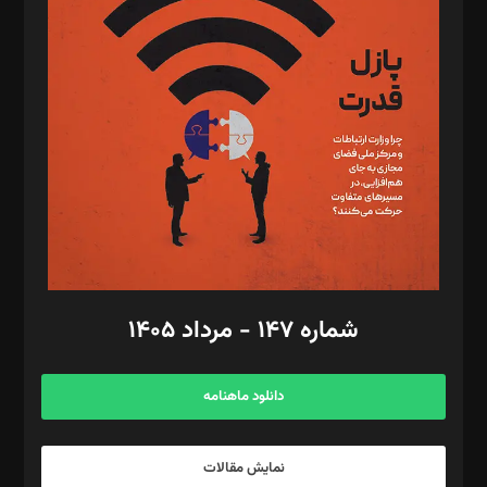
د‌بیر تحریریه آنلاین: بابک نقاش
تحریریه‌: مجتبی محمود‌ی، آرش برهمند، یسنا امان‌پور، سروش کرمیان،
مصطفی مسجدی آرانی، ابوالفضل رجبی، زهرا فکرانه، فائزه فتحی
رستمی،مصطفی باستان
ویرایش: نگار استاد‌‌آقا
طراح یونیفرم: مجید توکلی
فیلمبرداری و عکاسی: امیر شفیعی، مانی لطفی زاده
گرافیک و صفحه‌آرایی: سید‌سبحان‌علی ثابت
مد‌یر توسعه تجاری: کامبیز برید‌
امور مالی: شاپور رهبری، محمد‌ کاظمی‌نیا
امور اد‌اری: راضیه محمود‌ی
شماره ۱۴۷ - مرداد ۱۴۰۵
مرکز تماس: ۰۲۱۴۲۸۲۴۰۰۰
آگهی و مشترکین: ۰۹۱۹۹۹۹۰۴۵۴
دانلود ماهنامه
نمایش مقالات