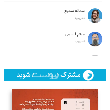
سمانه سمیع
تحریریه
میثم قاسمی
تحریریه
لیلا حنارود
تحریریه
فائزه فتحی رستمی
تحریریه
سروش کرمیان