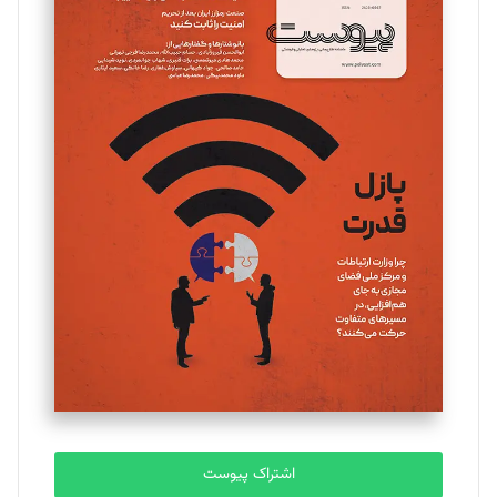
تحریریه
مینا پاکدل
تحریریه
یسنا امان‌پور
تحریریه
ملینا جعفری
تحریریه
مصطفی مسجدی آرانی
تحریریه
اشتراک پیوست