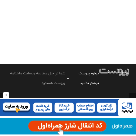
بابک نقاش
تحریریه
درباره پیوست
شما در حال مطالعه وبسایت ماهنامه
بیشتر بدانید
پیوست هستید.
x
صاحب امتیاز: موسسه پرسش (پویندگان راز ستاره شمال)
مدیر مسئول: محمدباقر اثنی‌عشری
سردبیر: مهرک محمودی
دبیر تحریریه: میثم قاسمی
د‌بیر ناداستان: سمانه سمیع