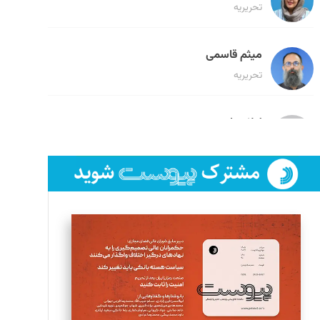
تحریریه
میثم قاسمی
تحریریه
لیلا حنارود
تحریریه
فائزه فتحی رستمی
تحریریه
سروش کرمیان
تحریریه