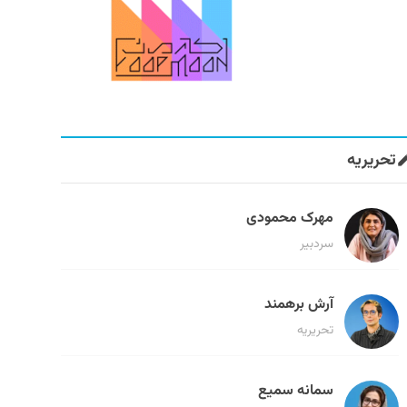
تحریریه
مهرک محمودی
سردبیر
آرش برهمند
تحریریه
سمانه سمیع