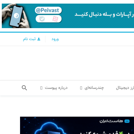
ورود
ثبت نام
رز دیجیتال
چندرسانه‌ای
درباره پیوست