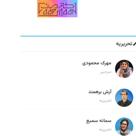
تحریریه
مهرک محمودی
سردبیر
آرش برهمند
تحریریه
سمانه سمیع
تحریریه