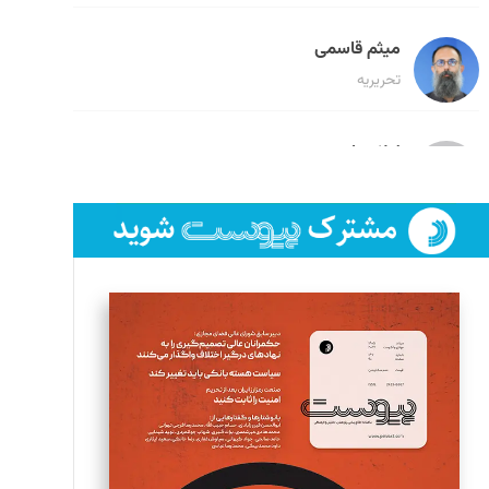
میثم قاسمی
تحریریه
لیلا حنارود
تحریریه
فائزه فتحی رستمی
تحریریه
سروش کرمیان
تحریریه
مینا پاکدل