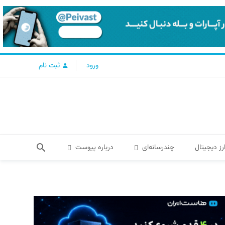
ورود
ثبت نام
رز دیجیتال
چندرسانه‌ای
درباره پیوست