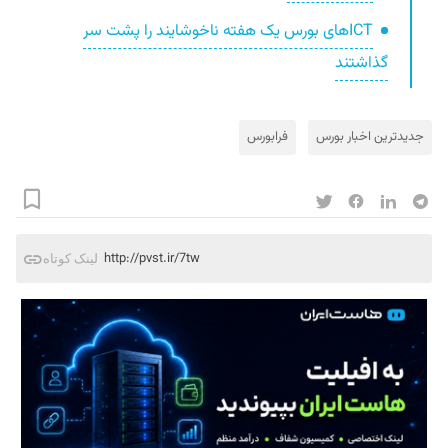
ICTهای بورس یک هفته ناخوشایند را پشت سر
گذاشتند
جدیدترین اخبار بورس
فرابورس
http://pvst.ir/7tw
لینک کوتاه