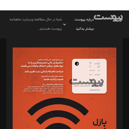
درباره پیوست
شما در حال مطالعه وبسایت ماهنامه
بیشتر بدانید
پیوست هستید.
صاحب امتیاز: موسسه پرسش (پویندگان راز ستاره شمال)
مدیر مسئول: محمدباقر اثنی‌عشری
سردبیر: مهرک محمودی
دبیر تحریریه: میثم قاسمی
د‌بیر ناداستان: سمانه سمیع
د‌بیر خدمت و تجارت: ابوالفضل رجبی
د‌بیر حقوق فناوری: حسام‌الدین ایپکچی
د‌بیر پیوست جهان: مینا پاکدل
د‌بیر تحریریه آنلاین: بابک نقاش
تحریریه‌: مجتبی محمود‌ی، آرش برهمند، یسنا امان‌پور، سروش کرمیان،
مصطفی مسجدی آرانی، ابوالفضل رجبی، زهرا فکرانه، فائزه فتحی