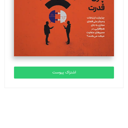
تحریریه
ملینا جعفری
تحریریه
مصطفی مسجدی آرانی
تحریریه
اشتراک پیوست
بابک نقاش
تحریریه