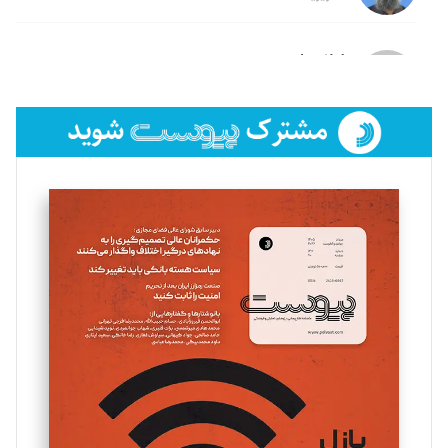
لیلا حنارود
تحریریه
فائزه فتحی رستمی
تحریریه
سروش کرمیان
تحریریه
مینا پاکدل
تحریریه
یسنا امان‌پور