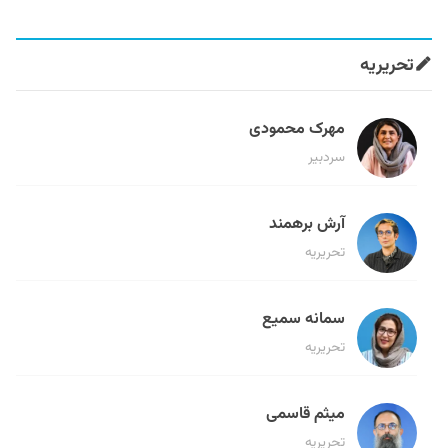
تحریریه
مهرک محمودی
سردبیر
آرش برهمند
تحریریه
سمانه سمیع
تحریریه
میثم قاسمی
تحریریه