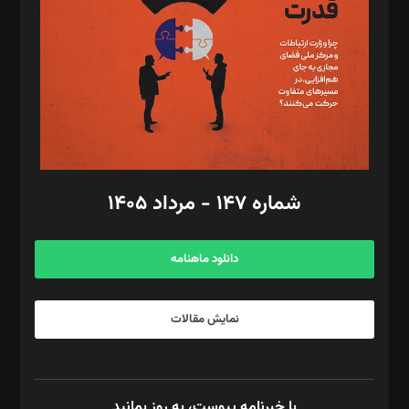
رستمی،مصطفی باستان
ویرایش: نگار استاد‌‌آقا
طراح یونیفرم: مجید توکلی
فیلمبرداری و عکاسی: امیر شفیعی، مانی لطفی زاده
گرافیک و صفحه‌آرایی: سید‌سبحان‌علی ثابت
مد‌یر توسعه تجاری: کامبیز برید‌
امور مالی: شاپور رهبری، محمد‌ کاظمی‌نیا
امور اد‌اری: راضیه محمود‌ی
شماره ۱۴۷ - مرداد ۱۴۰۵
مرکز تماس: ۰۲۱۴۲۸۲۴۰۰۰
آگهی و مشترکین: ۰۹۱۹۹۹۹۰۴۵۴
دانلود ماهنامه
نمایش مقالات
با خبرنامه پیوست، به روز بمانید