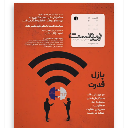
تحریریه
سروش کرمیان
تحریریه
مینا پاکدل
تحریریه
یسنا امان‌پور
تحریریه
ملینا جعفری
تحریریه