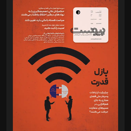
سردبیر: مهرک محمودی
دبیر تحریریه: میثم قاسمی
د‌بیر ناداستان: سمانه سمیع
د‌بیر خدمت و تجارت: ابوالفضل رجبی
د‌بیر حقوق فناوری: حسام‌الدین ایپکچی
د‌بیر پیوست جهان: مینا پاکدل
د‌بیر تحریریه آنلاین: بابک نقاش
تحریریه‌: مجتبی محمود‌ی، آرش برهمند، یسنا امان‌پور، سروش کرمیان،
مصطفی مسجدی آرانی، ابوالفضل رجبی، زهرا فکرانه، فائزه فتحی
رستمی،مصطفی باستان
ویرایش: نگار استاد‌‌آقا
طراح یونیفرم: مجید توکلی
فیلمبرداری و عکاسی: امیر شفیعی، مانی لطفی زاده
گرافیک و صفحه‌آرایی: سید‌سبحان‌علی ثابت
مد‌یر توسعه تجاری: کامبیز برید‌
امور مالی: شاپور رهبری، محمد‌ کاظمی‌نیا