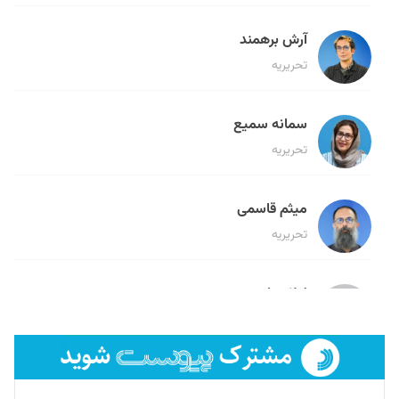
آرش برهمند
تحریریه
سمانه سمیع
تحریریه
میثم قاسمی
تحریریه
لیلا حنارود
تحریریه
فائزه فتحی رستمی