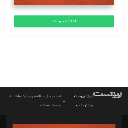
مصطفی مسجدی آرانی
تحریریه
اشتراک پیوست
بابک نقاش
تحریریه
درباره پیوست
شما در حال مطالعه وبسایت ماهنامه
بیشتر بدانید
پیوست هستید.
صاحب امتیاز: موسسه پرسش (پویندگان راز ستاره شمال)
مدیر مسئول: محمدباقر اثنی‌عشری