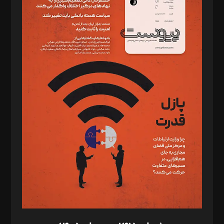
دبیر تحریریه: میثم قاسمی
د‌بیر ناداستان: سمانه سمیع
د‌بیر خدمت و تجارت: ابوالفضل رجبی
د‌بیر حقوق فناوری: حسام‌الدین ایپکچی
د‌بیر پیوست جهان: مینا پاکدل
د‌بیر تحریریه آنلاین: بابک نقاش
تحریریه‌: مجتبی محمود‌ی، آرش برهمند، یسنا امان‌پور، سروش کرمیان،
مصطفی مسجدی آرانی، ابوالفضل رجبی، زهرا فکرانه، فائزه فتحی
رستمی،مصطفی باستان
ویرایش: نگار استاد‌‌آقا
طراح یونیفرم: مجید توکلی
فیلمبرداری و عکاسی: امیر شفیعی، مانی لطفی زاده
گرافیک و صفحه‌آرایی: سید‌سبحان‌علی ثابت
مد‌یر توسعه تجاری: کامبیز برید‌
امور مالی: شاپور رهبری، محمد‌ کاظمی‌نیا
امور اد‌اری: راضیه محمود‌ی