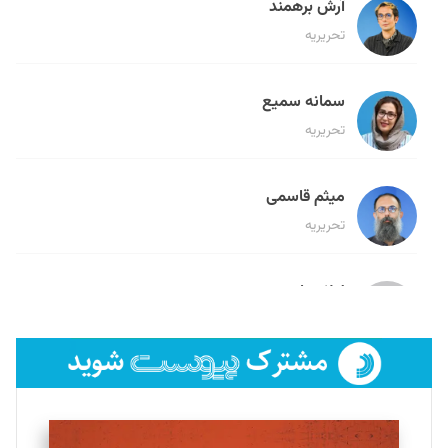
آرش برهمند
تحریریه
سمانه سمیع
تحریریه
میثم قاسمی
تحریریه
لیلا حنارود
تحریریه
فائزه فتحی رستمی
تحریریه