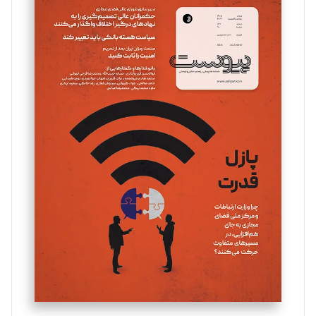
سروش کرمیان
تحریریه
مینا پاکدل
تحریریه
یسنا امان‌پور
تحریریه
ملینا جعفری
تحریریه
مصطفی مسجدی آرانی
تحریریه