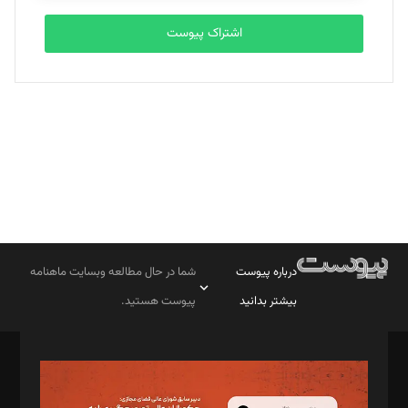
اشتراک پیوست
بابک نقاش
تحریریه
درباره پیوست
شما در حال مطالعه وبسایت ماهنامه
بیشتر بدانید
پیوست هستید.
صاحب امتیاز: موسسه پرسش (پویندگان راز ستاره شمال)
مدیر مسئول: محمدباقر اثنی‌عشری
سردبیر: مهرک محمودی