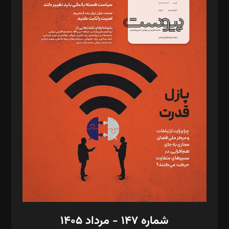
د‌بیر ناداستان: سمانه سمیع
د‌بیر خدمت و تجارت: ابوالفضل رجبی
د‌بیر حقوق فناوری: حسام‌الدین ایپکچی
د‌بیر پیوست جهان: مینا پاکدل
د‌بیر تحریریه آنلاین: بابک نقاش
تحریریه‌: مجتبی محمود‌ی، آرش برهمند، یسنا امان‌پور، سروش کرمیان،
مصطفی مسجدی آرانی، ابوالفضل رجبی، زهرا فکرانه، فائزه فتحی
رستمی،مصطفی باستان
ویرایش: نگار استاد‌‌آقا
طراح یونیفرم: مجید توکلی
فیلمبرداری و عکاسی: امیر شفیعی، مانی لطفی زاده
گرافیک و صفحه‌آرایی: سید‌سبحان‌علی ثابت
مد‌یر توسعه تجاری: کامبیز برید‌
امور مالی: شاپور رهبری، محمد‌ کاظمی‌نیا
امور اد‌اری: راضیه محمود‌ی
شماره ۱۴۷ - مرداد ۱۴۰۵
مرکز تماس: ۰۲۱۴۲۸۲۴۰۰۰