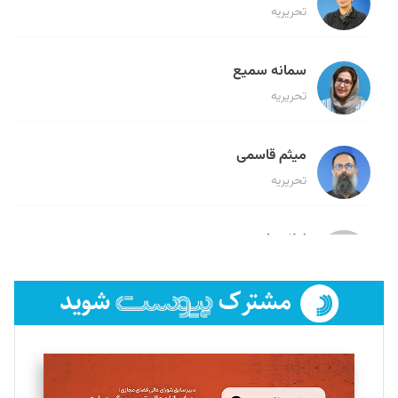
تحریریه
سمانه سمیع
تحریریه
میثم قاسمی
تحریریه
لیلا حنارود
تحریریه
فائزه فتحی رستمی
تحریریه