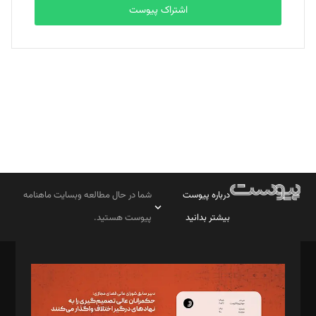
اشتراک پیوست
بابک نقاش
تحریریه
درباره پیوست
شما در حال مطالعه وبسایت ماهنامه
بیشتر بدانید
پیوست هستید.
صاحب امتیاز: موسسه پرسش (پویندگان راز ستاره شمال)
مدیر مسئول: محمدباقر اثنی‌عشری
سردبیر: مهرک محمودی
دبیر تحریریه: میثم قاسمی