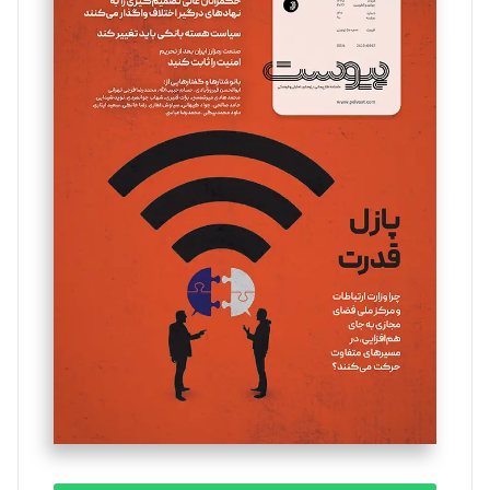
سروش کرمیان
تحریریه
مینا پاکدل
تحریریه
یسنا امان‌پور
تحریریه
ملینا جعفری
تحریریه
مصطفی مسجدی آرانی
تحریریه