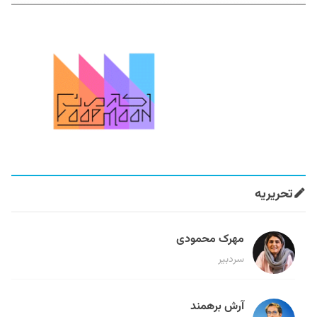
تحریریه
مهرک محمودی
سردبیر
آرش برهمند