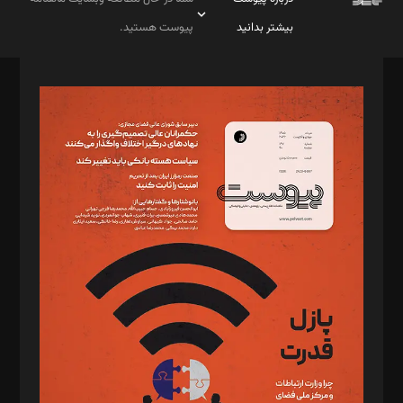
بیشتر بدانید
پیوست هستید.
صاحب امتیاز: موسسه پرسش (پویندگان راز ستاره شمال)
مدیر مسئول: محمدباقر اثنی‌عشری
سردبیر: مهرک محمودی
دبیر تحریریه: میثم قاسمی
د‌بیر ناداستان: سمانه سمیع
د‌بیر خدمت و تجارت: ابوالفضل رجبی
د‌بیر حقوق فناوری: حسام‌الدین ایپکچی
د‌بیر پیوست جهان: مینا پاکدل
د‌بیر تحریریه آنلاین: بابک نقاش
تحریریه‌: مجتبی محمود‌ی، آرش برهمند، یسنا امان‌پور، سروش کرمیان،
مصطفی مسجدی آرانی، ابوالفضل رجبی، زهرا فکرانه، فائزه فتحی
رستمی،مصطفی باستان
ویرایش: نگار استاد‌‌آقا
طراح یونیفرم: مجید توکلی