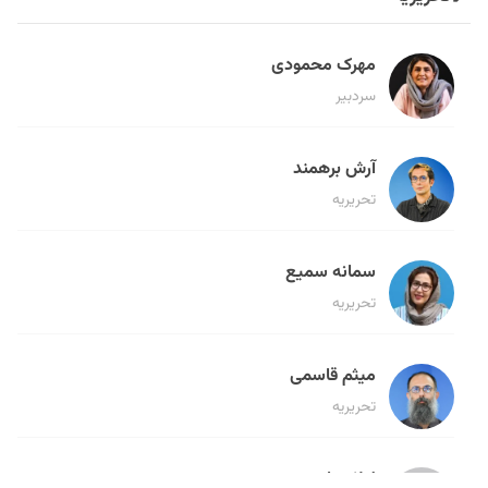
مهرک محمودی
سردبیر
آرش برهمند
تحریریه
سمانه سمیع
تحریریه
میثم قاسمی
تحریریه
لیلا حنارود