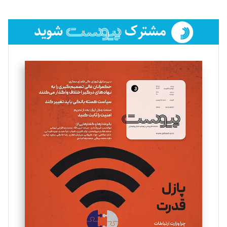
تحریریه
فائزه فتحی رستمی
تحریریه
سروش کرمیان
تحریریه
مینا پاکدل
تحریریه
یسنا امان‌پور
تحریریه