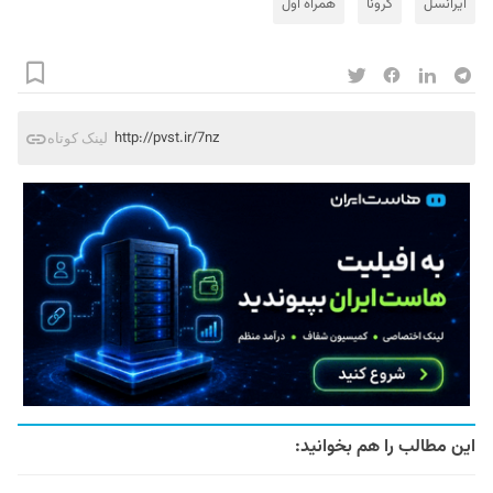
ایرانسل
کرونا
همراه اول
http://pvst.ir/7nz
لینک کوتاه
این مطالب را هم بخوانید: