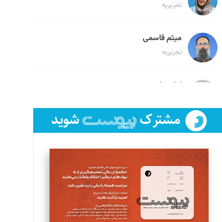
تحریریه
میثم قاسمی
تحریریه
لیلا حنارود
تحریریه
فائزه فتحی رستمی
تحریریه
سروش کرمیان
تحریریه