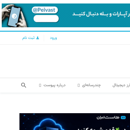
ورود
ثبت نام
رز دیجیتال
چندرسانه‌ای
درباره پیوست