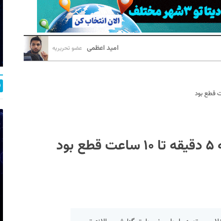
امید اعظمی
عضو تحریریه
ود