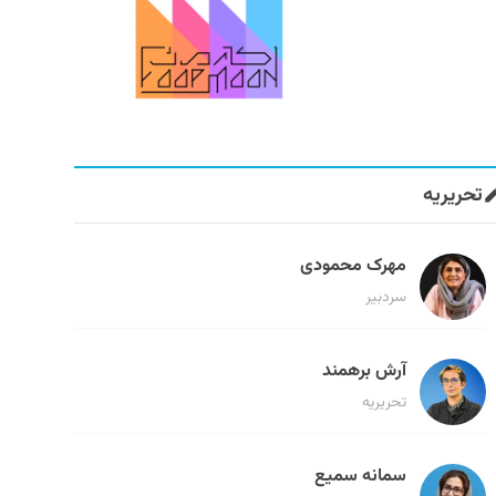
تحریریه
مهرک محمودی
سردبیر
آرش برهمند
تحریریه
سمانه سمیع