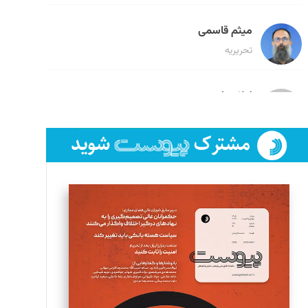
میثم قاسمی
تحریریه
لیلا حنارود
تحریریه
فائزه فتحی رستمی
تحریریه
سروش کرمیان
تحریریه
مینا پاکدل