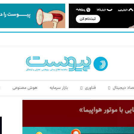
صاد دیجیتال
فناوری
بازار سرمایه
هوش مصنوعی
ا