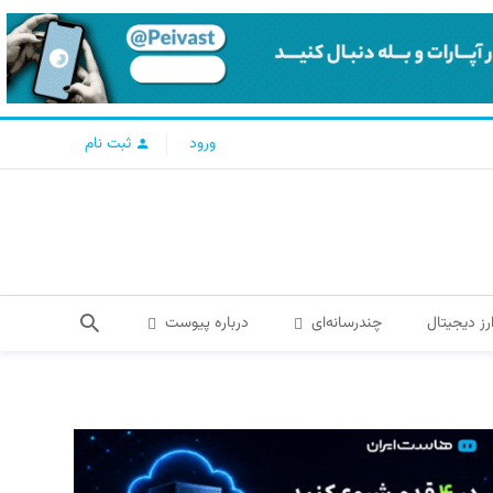
ورود
ثبت نام
رز دیجیتال
چندرسانه‌ای
درباره پیوست