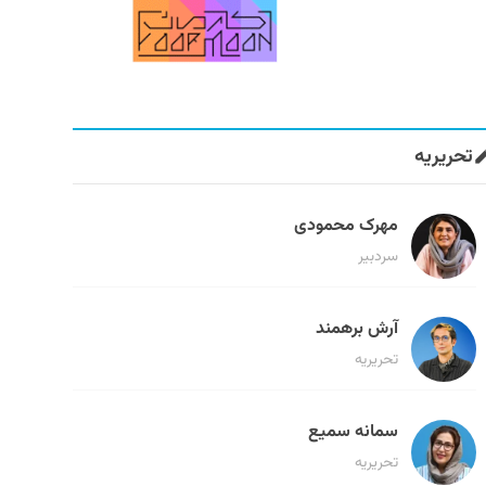
تحریریه
مهرک محمودی
سردبیر
آرش برهمند
تحریریه
سمانه سمیع
تحریریه