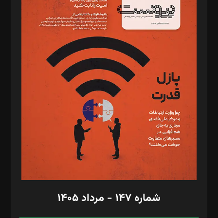
د‌بیر خدمت و تجارت: ابوالفضل رجبی
د‌بیر حقوق فناوری: حسام‌الدین ایپکچی
د‌بیر پیوست جهان: مینا پاکدل
د‌بیر تحریریه آنلاین: بابک نقاش
تحریریه‌: مجتبی محمود‌ی، آرش برهمند، یسنا امان‌پور، سروش کرمیان،
مصطفی مسجدی آرانی، ابوالفضل رجبی، زهرا فکرانه، فائزه فتحی
رستمی،مصطفی باستان
ویرایش: نگار استاد‌‌آقا
طراح یونیفرم: مجید توکلی
فیلمبرداری و عکاسی: امیر شفیعی، مانی لطفی زاده
گرافیک و صفحه‌آرایی: سید‌سبحان‌علی ثابت
مد‌یر توسعه تجاری: کامبیز برید‌
امور مالی: شاپور رهبری، محمد‌ کاظمی‌نیا
امور اد‌اری: راضیه محمود‌ی
شماره ۱۴۷ - مرداد ۱۴۰۵
مرکز تماس: ۰۲۱۴۲۸۲۴۰۰۰
آگهی و مشترکین: ۰۹۱۹۹۹۹۰۴۵۴