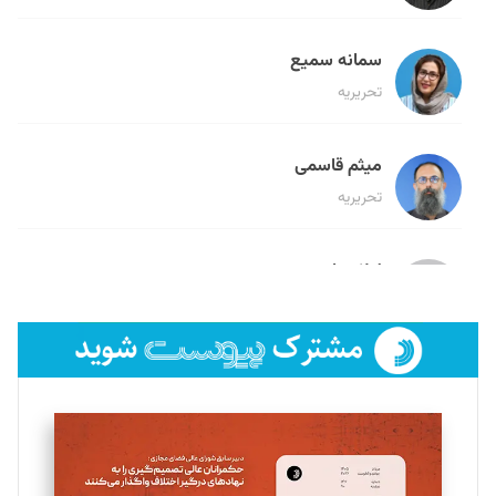
سمانه سمیع
تحریریه
میثم قاسمی
تحریریه
لیلا حنارود
تحریریه
فائزه فتحی رستمی
تحریریه
سروش کرمیان