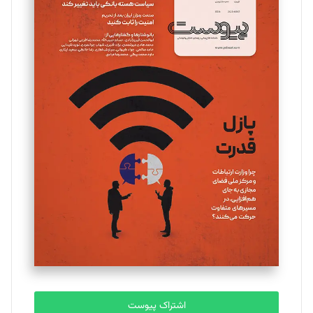
تحریریه
مینا پاکدل
تحریریه
یسنا امان‌پور
تحریریه
ملینا جعفری
تحریریه
مصطفی مسجدی آرانی
تحریریه
اشتراک پیوست