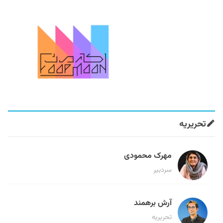
تحریریه
مهرک محمودی
سردبیر
آرش برهمند
تحریریه