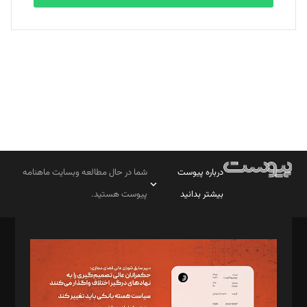
بابک نقاش
تحریریه
درباره پیوست
شما در حال مطالعه وبسایت ماهنامه
بیشتر بدانید
پیوست هستید.
صاحب امتیاز: موسسه پرسش (پویندگان راز ستاره شمال)
مدیر مسئول: محمدباقر اثنی‌عشری
سردبیر: مهرک محمودی
دبیر تحریریه: میثم قاسمی
د‌بیر ناداستان: سمانه سمیع