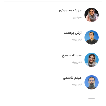
مهرک محمودی
سردبیر
آرش برهمند
تحریریه
سمانه سمیع
تحریریه
میثم قاسمی
تحریریه
لیلا حنارود