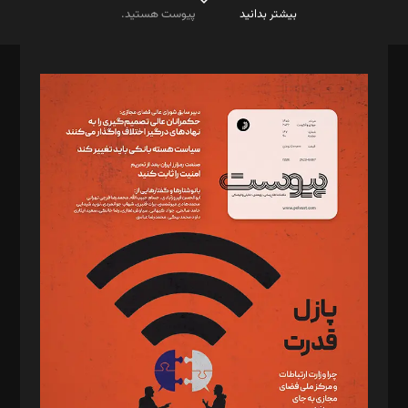
بیشتر بدانید
پیوست هستید.
صاحب امتیاز: موسسه پرسش (پویندگان راز ستاره شمال)
مدیر مسئول: محمدباقر اثنی‌عشری
سردبیر: مهرک محمودی
دبیر تحریریه: میثم قاسمی
د‌بیر ناداستان: سمانه سمیع
د‌بیر خدمت و تجارت: ابوالفضل رجبی
د‌بیر حقوق فناوری: حسام‌الدین ایپکچی
د‌بیر پیوست جهان: مینا پاکدل
د‌بیر تحریریه آنلاین: بابک نقاش
تحریریه‌: مجتبی محمود‌ی، آرش برهمند، یسنا امان‌پور، سروش کرمیان،
مصطفی مسجدی آرانی، ابوالفضل رجبی، زهرا فکرانه، فائزه فتحی
رستمی،مصطفی باستان
ویرایش: نگار استاد‌‌آقا
طراح یونیفرم: مجید توکلی