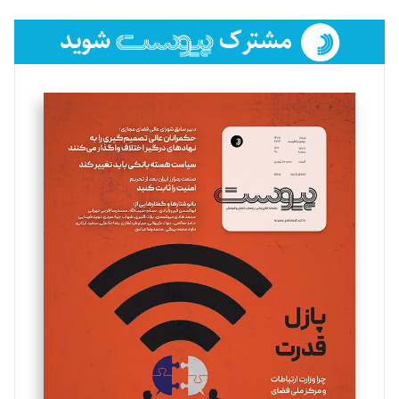
تحریریه
فائزه فتحی رستمی
تحریریه
سروش کرمیان
تحریریه
مینا پاکدل
تحریریه
یسنا امان‌پور
تحریریه