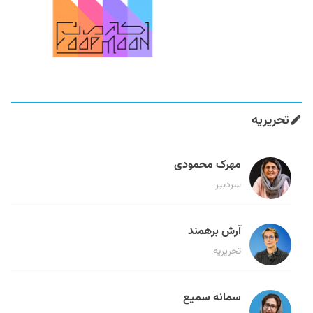
تحریریه
مهرک محمودی
سردبیر
آرش برهمند
تحریریه
سمانه سمیع