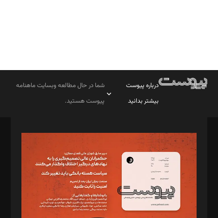
درباره پیوست
شما در حال مطالعه وبسایت ماهنامه
بیشتر بدانید
پیوست هستید.
صاحب امتیاز: موسسه پرسش (پویندگان راز ستاره شمال)
مدیر مسئول: محمدباقر اثنی‌عشری
سردبیر: مهرک محمودی
دبیر تحریریه: میثم قاسمی
د‌بیر ناداستان: سمانه سمیع
د‌بیر خدمت و تجارت: ابوالفضل رجبی
د‌بیر حقوق فناوری: حسام‌الدین ایپکچی