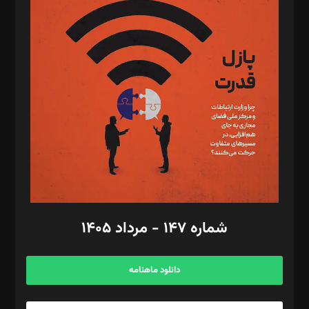
د‌بیر پیوست جهان: مینا پاکدل
د‌بیر تحریریه آنلاین: بابک نقاش
تحریریه‌: مجتبی محمود‌ی، آرش برهمند، یسنا امان‌پور، سروش کرمیان،
مصطفی مسجدی آرانی، ابوالفضل رجبی، زهرا فکرانه، فائزه فتحی
رستمی،مصطفی باستان
ویرایش: نگار استاد‌‌آقا
طراح یونیفرم: مجید توکلی
فیلمبرداری و عکاسی: امیر شفیعی، مانی لطفی زاده
گرافیک و صفحه‌آرایی: سید‌سبحان‌علی ثابت
مد‌یر توسعه تجاری: کامبیز برید‌
امور مالی: شاپور رهبری، محمد‌ کاظمی‌نیا
امور اد‌اری: راضیه محمود‌ی
شماره ۱۴۷ - مرداد ۱۴۰۵
مرکز تماس: ۰۲۱۴۲۸۲۴۰۰۰
آگهی و مشترکین: ۰۹۱۹۹۹۹۰۴۵۴
دانلود ماهنامه