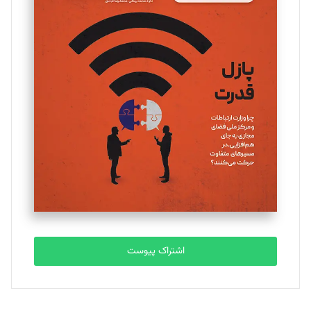
مینا پاکدل
تحریریه
یسنا امان‌پور
تحریریه
ملینا جعفری
تحریریه
مصطفی مسجدی آرانی
تحریریه
اشتراک پیوست
بابک نقاش
تحریریه