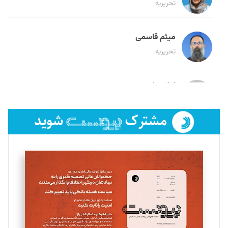
تحریریه
میثم قاسمی
تحریریه
لیلا حنارود
تحریریه
فائزه فتحی رستمی
تحریریه
سروش کرمیان
تحریریه