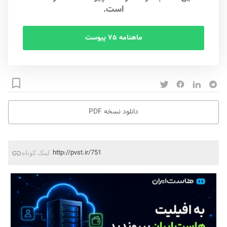
است.
ماهنامه ۷۵ پیوست
دانلود نسخه PDF
http://pvst.ir/751
لینک کوتاه