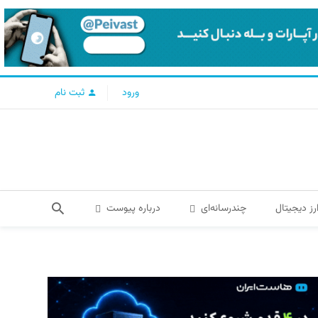
ورود
ثبت نام
رز دیجیتال
چندرسانه‌ای
درباره پیوست