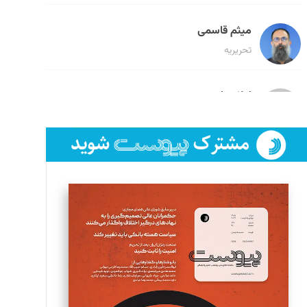
میثم قاسمی
تحریریه
لیلا حنارود
تحریریه
فائزه فتحی رستمی
تحریریه
سروش کرمیان
تحریریه
مینا پاکدل