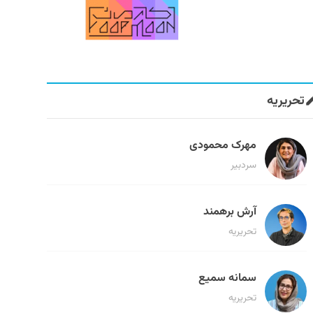
تحریریه
مهرک محمودی
سردبیر
آرش برهمند
تحریریه
سمانه سمیع
تحریریه