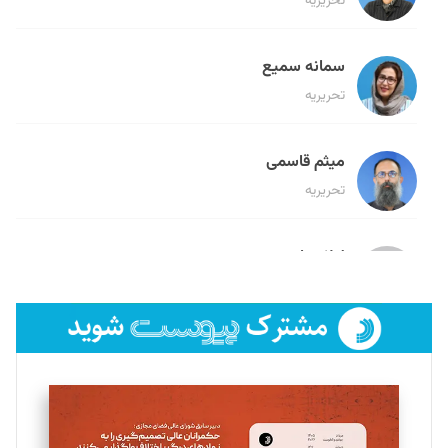
تحریریه
سمانه سمیع
تحریریه
میثم قاسمی
تحریریه
لیلا حنارود
تحریریه
فائزه فتحی رستمی
تحریریه
سروش کرمیان