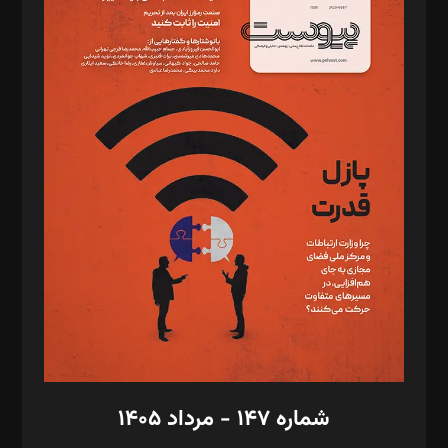
د‌بیر ناداستان: سمانه سمیع
د‌بیر خدمت و تجارت: ابوالفضل رجبی
د‌بیر حقوق فناوری: حسام‌الدین ایپکچی
د‌بیر پیوست جهان: مینا پاکدل
د‌بیر تحریریه آنلاین: بابک نقاش
تحریریه‌: مجتبی محمود‌ی، آرش برهمند، یسنا امان‌پور، سروش کرمیان،
مصطفی مسجدی آرانی، ابوالفضل رجبی، زهرا فکرانه، فائزه فتحی
رستمی،مصطفی باستان
ویرایش: نگار استاد‌‌آقا
طراح یونیفرم: مجید توکلی
فیلمبرداری و عکاسی: امیر شفیعی، مانی لطفی زاده
گرافیک و صفحه‌آرایی: سید‌سبحان‌علی ثابت
مد‌یر توسعه تجاری: کامبیز برید‌
امور مالی: شاپور رهبری، محمد‌ کاظمی‌نیا
امور اد‌اری: راضیه محمود‌ی
شماره ۱۴۷ - مرداد ۱۴۰۵
مرکز تماس: ۰۲۱۴۲۸۲۴۰۰۰