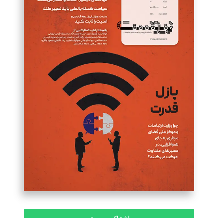
تحریریه
مینا پاکدل
تحریریه
یسنا امان‌پور
تحریریه
ملینا جعفری
تحریریه
مصطفی مسجدی آرانی
تحریریه