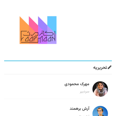
تحریریه
مهرک محمودی
سردبیر
آرش برهمند