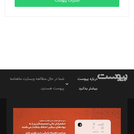
اشتراک پیوست
بابک نقاش
تحریریه
درباره پیوست
شما در حال مطالعه وبسایت ماهنامه
بیشتر بدانید
پیوست هستید.
صاحب امتیاز: موسسه پرسش (پویندگان راز ستاره شمال)
مدیر مسئول: محمدباقر اثنی‌عشری
سردبیر: مهرک محمودی
دبیر تحریریه: میثم قاسمی