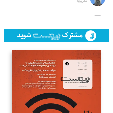
تحریریه
لیلا حنارود
تحریریه
فائزه فتحی رستمی
تحریریه
سروش کرمیان
تحریریه
مینا پاکدل
تحریریه