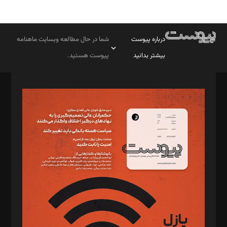
درباره پیوست
شما در حال مطالعه وبسایت ماهنامه
بیشتر بدانید
پیوست هستید.
صاحب امتیاز: موسسه پرسش (پویندگان راز ستاره شمال)
مدیر مسئول: محمدباقر اثنی‌عشری
سردبیر: مهرک محمودی
دبیر تحریریه: میثم قاسمی
د‌بیر ناداستان: سمانه سمیع
د‌بیر خدمت و تجارت: ابوالفضل رجبی
د‌بیر حقوق فناوری: حسام‌الدین ایپکچی
د‌بیر پیوست جهان: مینا پاکدل
د‌بیر تحریریه آنلاین: بابک نقاش
تحریریه‌: مجتبی محمود‌ی، آرش برهمند، یسنا امان‌پور، سروش کرمیان،
مصطفی مسجدی آرانی، ابوالفضل رجبی، زهرا فکرانه، فائزه فتحی