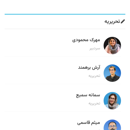
تحریریه
مهرک محمودی
سردبیر
آرش برهمند
تحریریه
سمانه سمیع
تحریریه
میثم قاسمی