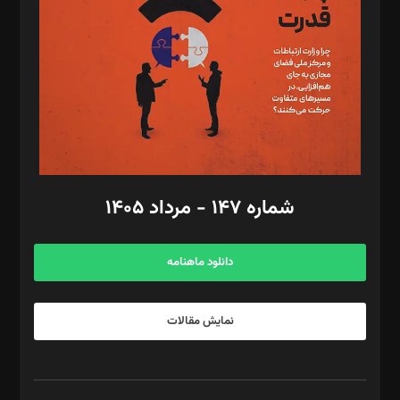
رستمی،مصطفی باستان
ویرایش: نگار استاد‌‌آقا
طراح یونیفرم: مجید توکلی
فیلمبرداری و عکاسی: امیر شفیعی، مانی لطفی زاده
گرافیک و صفحه‌آرایی: سید‌سبحان‌علی ثابت
مد‌یر توسعه تجاری: کامبیز برید‌
امور مالی: شاپور رهبری، محمد‌ کاظمی‌نیا
امور اد‌اری: راضیه محمود‌ی
شماره ۱۴۷ - مرداد ۱۴۰۵
مرکز تماس: ۰۲۱۴۲۸۲۴۰۰۰
آگهی و مشترکین: ۰۹۱۹۹۹۹۰۴۵۴
دانلود ماهنامه
نمایش مقالات