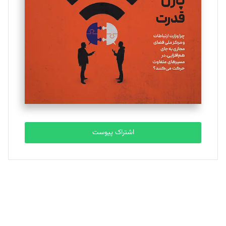
یسنا امان‌پور
تحریریه
ملینا جعفری
تحریریه
مصطفی مسجدی آرانی
تحریریه
اشتراک پیوست
بابک نقاش
تحریریه