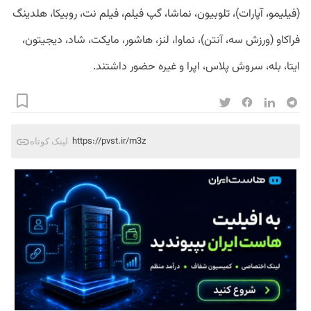
(فیلیمو، آپارات)، تلوبیون، نماشا، گپ فیلم، فیلم نت، روبیکا، هلدینگ
فراکاو (ورزش سه، آنتن)، نماوا، لنز، هاشور، مایکت، شاد، دیجیتون،
ایتا، بله، سروش پلاس، اپرا و غیره حضور داشتند.
https://pvst.ir/m3z
لینک کوتاه