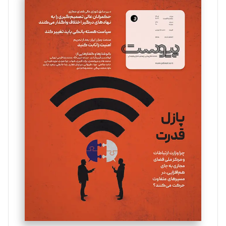
سروش کرمیان
تحریریه
مینا پاکدل
تحریریه
یسنا امان‌پور
تحریریه
ملینا جعفری
تحریریه
مصطفی مسجدی آرانی