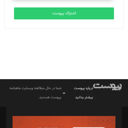
تحریریه
اشتراک پیوست
بابک نقاش
تحریریه
درباره پیوست
شما در حال مطالعه وبسایت ماهنامه
بیشتر بدانید
پیوست هستید.
صاحب امتیاز: موسسه پرسش (پویندگان راز ستاره شمال)
مدیر مسئول: محمدباقر اثنی‌عشری
سردبیر: مهرک محمودی