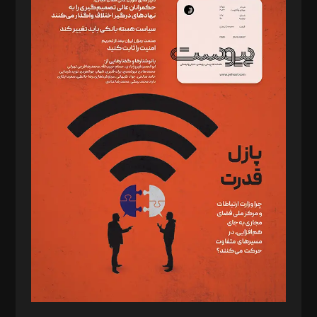
دبیر تحریریه: میثم قاسمی
د‌بیر ناداستان: سمانه سمیع
د‌بیر خدمت و تجارت: ابوالفضل رجبی
د‌بیر حقوق فناوری: حسام‌الدین ایپکچی
د‌بیر پیوست جهان: مینا پاکدل
د‌بیر تحریریه آنلاین: بابک نقاش
تحریریه‌: مجتبی محمود‌ی، آرش برهمند، یسنا امان‌پور، سروش کرمیان،
مصطفی مسجدی آرانی، ابوالفضل رجبی، زهرا فکرانه، فائزه فتحی
رستمی،مصطفی باستان
ویرایش: نگار استاد‌‌آقا
طراح یونیفرم: مجید توکلی
فیلمبرداری و عکاسی: امیر شفیعی، مانی لطفی زاده
گرافیک و صفحه‌آرایی: سید‌سبحان‌علی ثابت
مد‌یر توسعه تجاری: کامبیز برید‌
امور مالی: شاپور رهبری، محمد‌ کاظمی‌نیا
امور اد‌اری: راضیه محمود‌ی