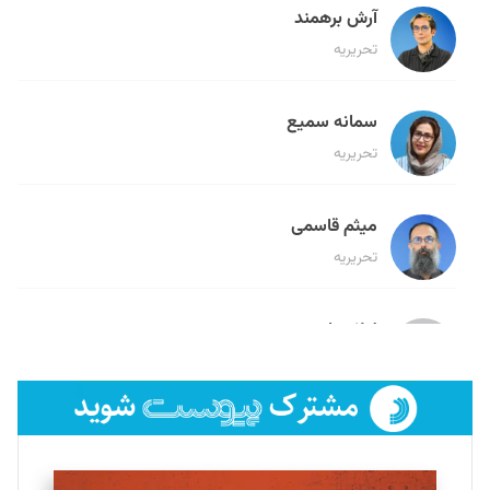
آرش برهمند
تحریریه
سمانه سمیع
تحریریه
میثم قاسمی
تحریریه
لیلا حنارود
تحریریه
فائزه فتحی رستمی
تحریریه