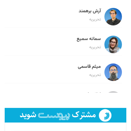
آرش برهمند
تحریریه
سمانه سمیع
تحریریه
میثم قاسمی
تحریریه
لیلا حنارود
تحریریه
فائزه فتحی رستمی
تحریریه