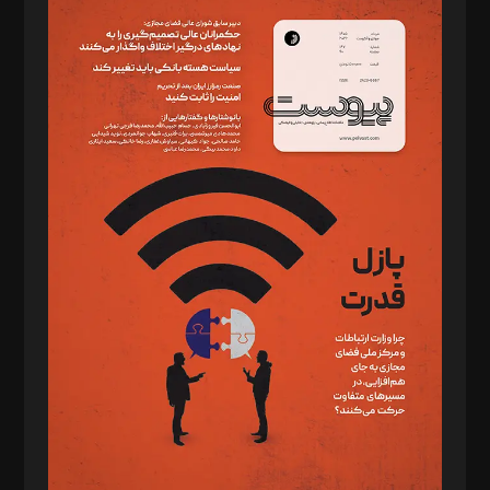
سردبیر: مهرک محمودی
دبیر تحریریه: میثم قاسمی
د‌بیر ناداستان: سمانه سمیع
د‌بیر خدمت و تجارت: ابوالفضل رجبی
د‌بیر حقوق فناوری: حسام‌الدین ایپکچی
د‌بیر پیوست جهان: مینا پاکدل
د‌بیر تحریریه آنلاین: بابک نقاش
تحریریه‌: مجتبی محمود‌ی، آرش برهمند، یسنا امان‌پور، سروش کرمیان،
مصطفی مسجدی آرانی، ابوالفضل رجبی، زهرا فکرانه، فائزه فتحی
رستمی،مصطفی باستان
ویرایش: نگار استاد‌‌آقا
طراح یونیفرم: مجید توکلی
فیلمبرداری و عکاسی: امیر شفیعی، مانی لطفی زاده
گرافیک و صفحه‌آرایی: سید‌سبحان‌علی ثابت
مد‌یر توسعه تجاری: کامبیز برید‌
امور مالی: شاپور رهبری، محمد‌ کاظمی‌نیا