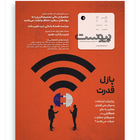
سروش کرمیان
تحریریه
مینا پاکدل
تحریریه
یسنا امان‌پور
تحریریه
ملینا جعفری
تحریریه
مصطفی مسجدی آرانی