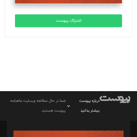
تحریریه
اشتراک پیوست
بابک نقاش
تحریریه
درباره پیوست
شما در حال مطالعه وبسایت ماهنامه
بیشتر بدانید
پیوست هستید.
صاحب امتیاز: موسسه پرسش (پویندگان راز ستاره شمال)
مدیر مسئول: محمدباقر اثنی‌عشری