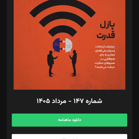
د‌بیر تحریریه آنلاین: بابک نقاش
تحریریه‌: مجتبی محمود‌ی، آرش برهمند، یسنا امان‌پور، سروش کرمیان،
مصطفی مسجدی آرانی، ابوالفضل رجبی، زهرا فکرانه، فائزه فتحی
رستمی،مصطفی باستان
ویرایش: نگار استاد‌‌آقا
طراح یونیفرم: مجید توکلی
فیلمبرداری و عکاسی: امیر شفیعی، مانی لطفی زاده
گرافیک و صفحه‌آرایی: سید‌سبحان‌علی ثابت
مد‌یر توسعه تجاری: کامبیز برید‌
امور مالی: شاپور رهبری، محمد‌ کاظمی‌نیا
امور اد‌اری: راضیه محمود‌ی
شماره ۱۴۷ - مرداد ۱۴۰۵
مرکز تماس: ۰۲۱۴۲۸۲۴۰۰۰
آگهی و مشترکین: ۰۹۱۹۹۹۹۰۴۵۴
دانلود ماهنامه