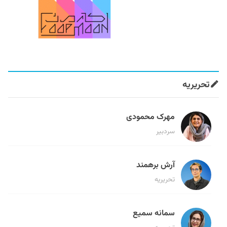
تحریریه
مهرک محمودی
سردبیر
آرش برهمند
تحریریه
سمانه سمیع