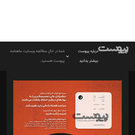
درباره پیوست
شما در حال مطالعه وبسایت ماهنامه
بیشتر بدانید
پیوست هستید.
صاحب امتیاز: موسسه پرسش (پویندگان راز ستاره شمال)
مدیر مسئول: محمدباقر اثنی‌عشری
سردبیر: مهرک محمودی
دبیر تحریریه: میثم قاسمی
د‌بیر ناداستان: سمانه سمیع
د‌بیر خدمت و تجارت: ابوالفضل رجبی
د‌بیر حقوق فناوری: حسام‌الدین ایپکچی
د‌بیر پیوست جهان: مینا پاکدل