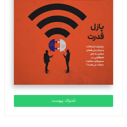
مینا پاکدل
تحریریه
یسنا امان‌پور
تحریریه
ملینا جعفری
تحریریه
مصطفی مسجدی آرانی
تحریریه
اشتراک پیوست
بابک نقاش
تحریریه