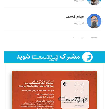
تحریریه
میثم قاسمی
تحریریه
لیلا حنارود
تحریریه
فائزه فتحی رستمی
تحریریه
سروش کرمیان
تحریریه