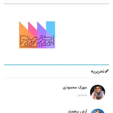
تحریریه
مهرک محمودی
سردبیر
آرش برهمند