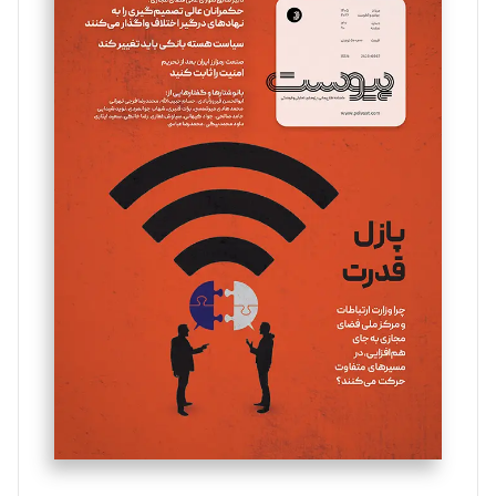
سروش کرمیان
تحریریه
مینا پاکدل
تحریریه
یسنا امان‌پور
تحریریه
ملینا جعفری
تحریریه
مصطفی مسجدی آرانی
تحریریه