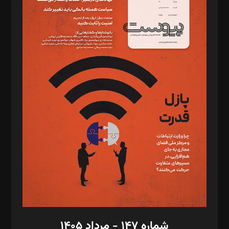
دبیر تحریریه: میثم قاسمی
د‌بیر ناداستان: سمانه سمیع
د‌بیر خدمت و تجارت: ابوالفضل رجبی
د‌بیر حقوق فناوری: حسام‌الدین ایپکچی
د‌بیر پیوست جهان: مینا پاکدل
د‌بیر تحریریه آنلاین: بابک نقاش
تحریریه‌: مجتبی محمود‌ی، آرش برهمند، یسنا امان‌پور، سروش کرمیان،
مصطفی مسجدی آرانی، ابوالفضل رجبی، زهرا فکرانه، فائزه فتحی
رستمی،مصطفی باستان
ویرایش: نگار استاد‌‌آقا
طراح یونیفرم: مجید توکلی
فیلمبرداری و عکاسی: امیر شفیعی، مانی لطفی زاده
گرافیک و صفحه‌آرایی: سید‌سبحان‌علی ثابت
مد‌یر توسعه تجاری: کامبیز برید‌
امور مالی: شاپور رهبری، محمد‌ کاظمی‌نیا
امور اد‌اری: راضیه محمود‌ی
شماره ۱۴۷ - مرداد ۱۴۰۵