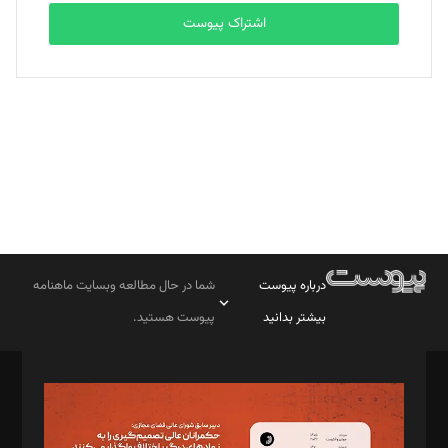
اشتراک پیوست
بابک نقاش
تحریریه
درباره پیوست
شما در حال مطالعه وبسایت ماهنامه
بیشتر بدانید
پیوست هستید.
صاحب امتیاز: موسسه پرسش (پویندگان راز ستاره شمال)
مدیر مسئول: محمدباقر اثنی‌عشری
سردبیر: مهرک محمودی