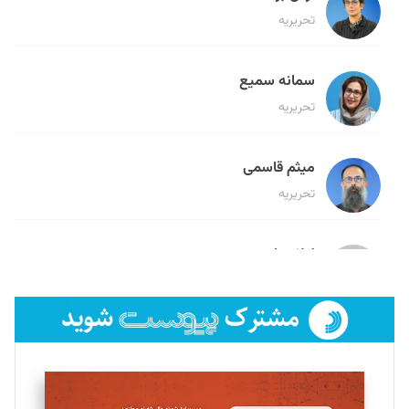
تحریریه
سمانه سمیع
تحریریه
میثم قاسمی
تحریریه
لیلا حنارود
تحریریه
فائزه فتحی رستمی
تحریریه