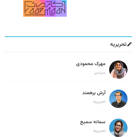
تحریریه
مهرک محمودی
سردبیر
آرش برهمند
تحریریه
سمانه سمیع
تحریریه