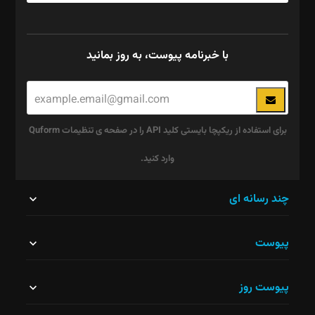
با خبرنامه پیوست، به روز بمانید
برای استفاده از ریکپچا بایستی کلید API را در صفحه ی تنظیمات Quform
وارد کنید.
این
چند رسانه ای
قسمت
پیوست
نباید
خالی
پیوست روز
رها