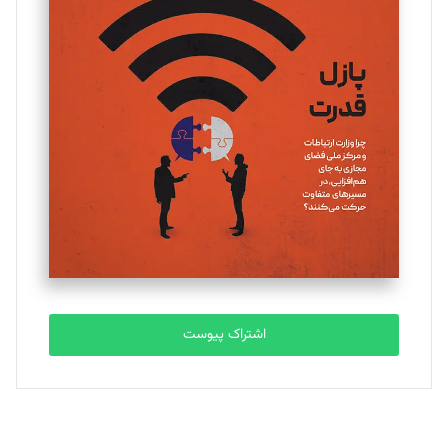
تحریریه
یسنا امان‌پور
تحریریه
ملینا جعفری
تحریریه
مصطفی مسجدی آرانی
تحریریه
اشتراک پیوست
بابک نقاش
تحریریه