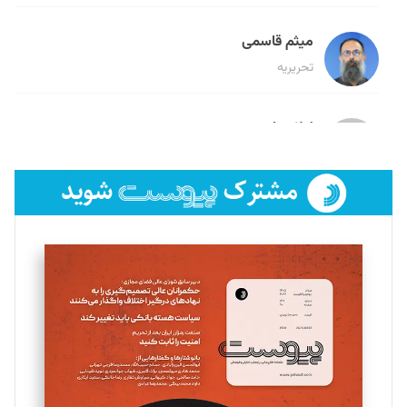
میثم قاسمی
تحریریه
لیلا حنارود
تحریریه
فائزه فتحی رستمی
تحریریه
سروش کرمیان
تحریریه
مینا پاکدل