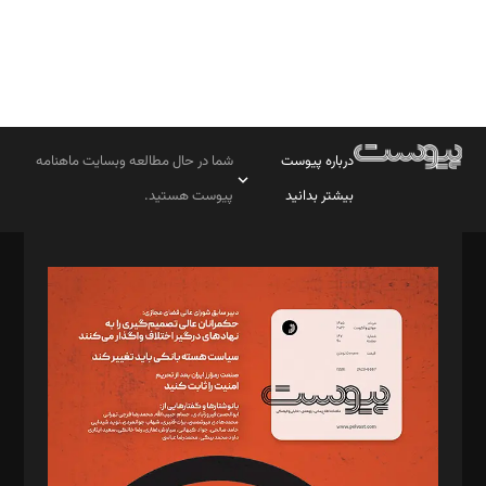
درباره پیوست
شما در حال مطالعه وبسایت ماهنامه
بیشتر بدانید
پیوست هستید.
صاحب امتیاز: موسسه پرسش (پویندگان راز ستاره شمال)
مدیر مسئول: محمدباقر اثنی‌عشری
سردبیر: مهرک محمودی
دبیر تحریریه: میثم قاسمی
د‌بیر ناداستان: سمانه سمیع
د‌بیر خدمت و تجارت: ابوالفضل رجبی
د‌بیر حقوق فناوری: حسام‌الدین ایپکچی
د‌بیر پیوست جهان: مینا پاکدل