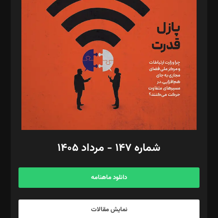
د‌بیر تحریریه آنلاین: بابک نقاش
تحریریه‌: مجتبی محمود‌ی، آرش برهمند، یسنا امان‌پور، سروش کرمیان،
مصطفی مسجدی آرانی، ابوالفضل رجبی، زهرا فکرانه، فائزه فتحی
رستمی،مصطفی باستان
ویرایش: نگار استاد‌‌آقا
طراح یونیفرم: مجید توکلی
فیلمبرداری و عکاسی: امیر شفیعی، مانی لطفی زاده
گرافیک و صفحه‌آرایی: سید‌سبحان‌علی ثابت
مد‌یر توسعه تجاری: کامبیز برید‌
امور مالی: شاپور رهبری، محمد‌ کاظمی‌نیا
امور اد‌اری: راضیه محمود‌ی
شماره ۱۴۷ - مرداد ۱۴۰۵
مرکز تماس: ۰۲۱۴۲۸۲۴۰۰۰
آگهی و مشترکین: ۰۹۱۹۹۹۹۰۴۵۴
دانلود ماهنامه
نمایش مقالات