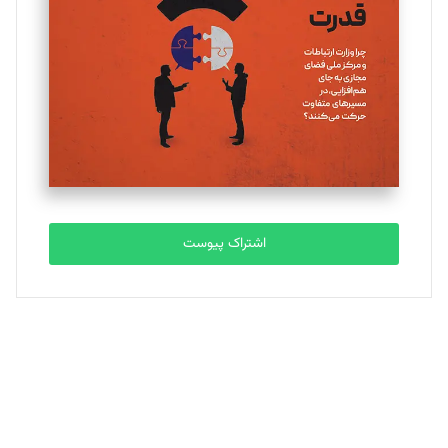
تحریریه
ملینا جعفری
تحریریه
مصطفی مسجدی آرانی
تحریریه
اشتراک پیوست
بابک نقاش
تحریریه