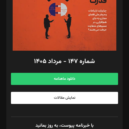
ویرایش: نگار استاد‌‌آقا
طراح یونیفرم: مجید توکلی
فیلمبرداری و عکاسی: امیر شفیعی، مانی لطفی زاده
گرافیک و صفحه‌آرایی: سید‌سبحان‌علی ثابت
مد‌یر توسعه تجاری: کامبیز برید‌
امور مالی: شاپور رهبری، محمد‌ کاظمی‌نیا
امور اد‌اری: راضیه محمود‌ی
شماره ۱۴۷ - مرداد ۱۴۰۵
مرکز تماس: ۰۲۱۴۲۸۲۴۰۰۰
آگهی و مشترکین: ۰۹۱۹۹۹۹۰۴۵۴
دانلود ماهنامه
نمایش مقالات
با خبرنامه پیوست، به روز بمانید