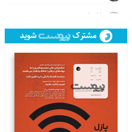
لیلا حنارود
تحریریه
فائزه فتحی رستمی
تحریریه
سروش کرمیان
تحریریه
مینا پاکدل
تحریریه
یسنا امان‌پور