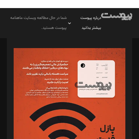
درباره پیوست
شما در حال مطالعه وبسایت ماهنامه
بیشتر بدانید
پیوست هستید.
صاحب امتیاز: موسسه پرسش (پویندگان راز ستاره شمال)
مدیر مسئول: محمدباقر اثنی‌عشری
سردبیر: مهرک محمودی
دبیر تحریریه: میثم قاسمی
د‌بیر ناداستان: سمانه سمیع
د‌بیر خدمت و تجارت: ابوالفضل رجبی
د‌بیر حقوق فناوری: حسام‌الدین ایپکچی
د‌بیر پیوست جهان: مینا پاکدل
د‌بیر تحریریه آنلاین: بابک نقاش
تحریریه‌: مجتبی محمود‌ی، آرش برهمند، یسنا امان‌پور، سروش کرمیان،
مصطفی مسجدی آرانی، ابوالفضل رجبی، زهرا فکرانه، فائزه فتحی
رستمی،مصطفی باستان