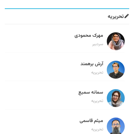
تحریریه
مهرک محمودی
سردبیر
آرش برهمند
تحریریه
سمانه سمیع
تحریریه
میثم قاسمی
تحریریه