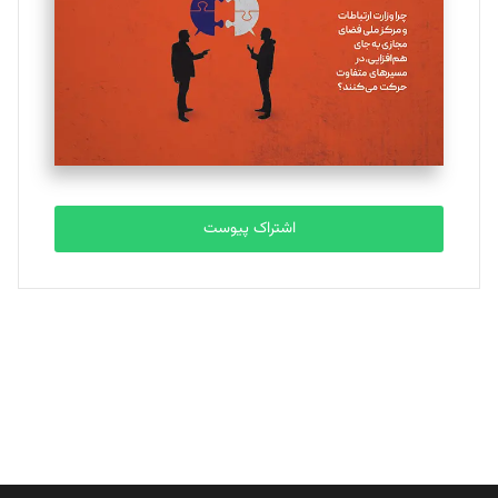
ملینا جعفری
تحریریه
مصطفی مسجدی آرانی
تحریریه
اشتراک پیوست
بابک نقاش
تحریریه