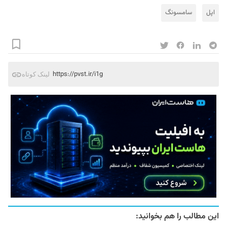
اپل
سامسونگ
https://pvst.ir/i1g
لینک کوتاه
این مطالب را هم بخوانید: