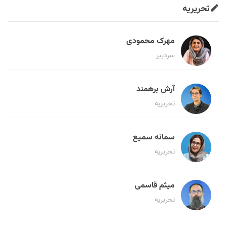
تحریریه
مهرک محمودی
سردبیر
آرش برهمند
تحریریه
سمانه سمیع
تحریریه
میثم قاسمی
تحریریه