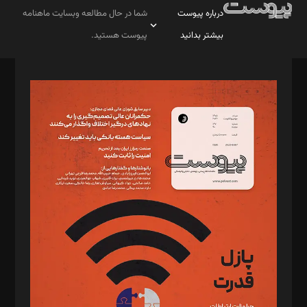
درباره پیوست
شما در حال مطالعه وبسایت ماهنامه
بیشتر بدانید
پیوست هستید.
صاحب امتیاز: موسسه پرسش (پویندگان راز ستاره شمال)
مدیر مسئول: محمدباقر اثنی‌عشری
سردبیر: مهرک محمودی
دبیر تحریریه: میثم قاسمی
د‌بیر ناداستان: سمانه سمیع
د‌بیر خدمت و تجارت: ابوالفضل رجبی
د‌بیر حقوق فناوری: حسام‌الدین ایپکچی
د‌بیر پیوست جهان: مینا پاکدل
د‌بیر تحریریه آنلاین: بابک نقاش
تحریریه‌: مجتبی محمود‌ی، آرش برهمند، یسنا امان‌پور، سروش کرمیان،
مصطفی مسجدی آرانی، ابوالفضل رجبی، زهرا فکرانه، فائزه فتحی
رستمی،مصطفی باستان
ویرایش: نگار استاد‌‌آقا