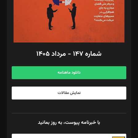
طراح یونیفرم: مجید توکلی
فیلمبرداری و عکاسی: امیر شفیعی، مانی لطفی زاده
گرافیک و صفحه‌آرایی: سید‌سبحان‌علی ثابت
مد‌یر توسعه تجاری: کامبیز برید‌
امور مالی: شاپور رهبری، محمد‌ کاظمی‌نیا
امور اد‌اری: راضیه محمود‌ی
شماره ۱۴۷ - مرداد ۱۴۰۵
مرکز تماس: ۰۲۱۴۲۸۲۴۰۰۰
آگهی و مشترکین: ۰۹۱۹۹۹۹۰۴۵۴
دانلود ماهنامه
نمایش مقالات
با خبرنامه پیوست، به روز بمانید