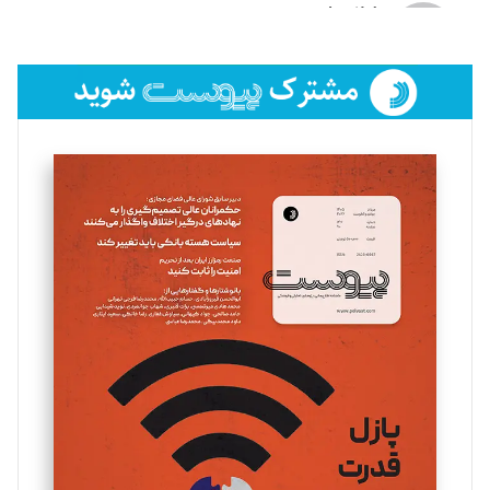
لیلا حنارود
تحریریه
فائزه فتحی رستمی
تحریریه
سروش کرمیان
تحریریه
مینا پاکدل
تحریریه
یسنا امان‌پور
تحریریه