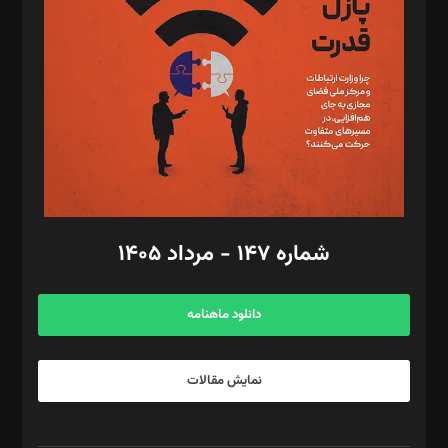
مصطفی مسجدی آرانی، ابوالفضل رجبی، زهرا فکرانه، فائزه فتحی
رستمی،مصطفی باستان
ویرایش: نگار استاد‌‌آقا
طراح یونیفرم: مجید توکلی
فیلمبرداری و عکاسی: امیر شفیعی، مانی لطفی زاده
گرافیک و صفحه‌آرایی: سید‌سبحان‌علی ثابت
مد‌یر توسعه تجاری: کامبیز برید‌
امور مالی: شاپور رهبری، محمد‌ کاظمی‌نیا
امور اد‌اری: راضیه محمود‌ی
شماره ۱۴۷ - مرداد ۱۴۰۵
مرکز تماس: ۰۲۱۴۲۸۲۴۰۰۰
آگهی و مشترکین: ۰۹۱۹۹۹۹۰۴۵۴
دانلود ماهنامه
نمایش مقالات