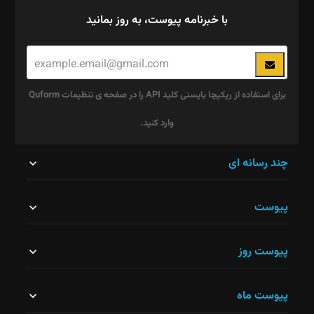
با خبرنامه پیوست، به روز بمانید
برای استفاده از ریکپچا بایستی کلید API را در صفحه ی تنظیمات Quform
وارد کنید.
این
چند رسانه ای
قسمت
پیوست
نباید
خالی
پیوست روز
رها
شود.
پیوست ماه