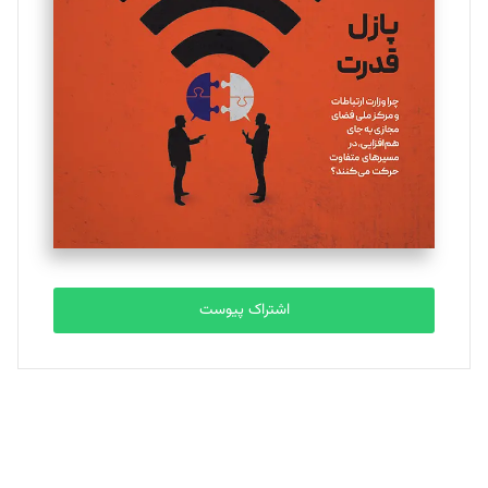
یسنا امان‌پور
تحریریه
ملینا جعفری
تحریریه
مصطفی مسجدی آرانی
تحریریه
اشتراک پیوست
بابک نقاش
تحریریه