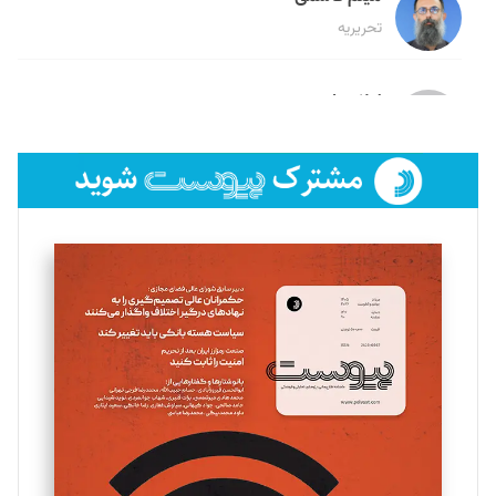
تحریریه
لیلا حنارود
تحریریه
فائزه فتحی رستمی
تحریریه
سروش کرمیان
تحریریه
مینا پاکدل
تحریریه