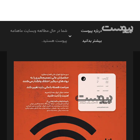
درباره پیوست
شما در حال مطالعه وبسایت ماهنامه
بیشتر بدانید
پیوست هستید.
صاحب امتیاز: موسسه پرسش (پویندگان راز ستاره شمال)
مدیر مسئول: محمدباقر اثنی‌عشری
سردبیر: مهرک محمودی
دبیر تحریریه: میثم قاسمی
د‌بیر ناداستان: سمانه سمیع
د‌بیر خدمت و تجارت: ابوالفضل رجبی
د‌بیر حقوق فناوری: حسام‌الدین ایپکچی
د‌بیر پیوست جهان: مینا پاکدل
د‌بیر تحریریه آنلاین: بابک نقاش
تحریریه‌: مجتبی محمود‌ی، آرش برهمند، یسنا امان‌پور، سروش کرمیان،