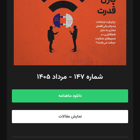
مصطفی مسجدی آرانی، ابوالفضل رجبی، زهرا فکرانه، فائزه فتحی
رستمی،مصطفی باستان
ویرایش: نگار استاد‌‌آقا
طراح یونیفرم: مجید توکلی
فیلمبرداری و عکاسی: امیر شفیعی، مانی لطفی زاده
گرافیک و صفحه‌آرایی: سید‌سبحان‌علی ثابت
مد‌یر توسعه تجاری: کامبیز برید‌
امور مالی: شاپور رهبری، محمد‌ کاظمی‌نیا
امور اد‌اری: راضیه محمود‌ی
شماره ۱۴۷ - مرداد ۱۴۰۵
مرکز تماس: ۰۲۱۴۲۸۲۴۰۰۰
آگهی و مشترکین: ۰۹۱۹۹۹۹۰۴۵۴
دانلود ماهنامه
نمایش مقالات