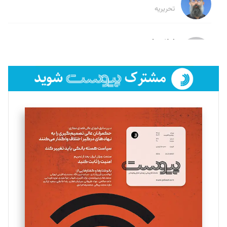
تحریریه
لیلا حنارود
تحریریه
فائزه فتحی رستمی
تحریریه
سروش کرمیان
تحریریه
مینا پاکدل
تحریریه