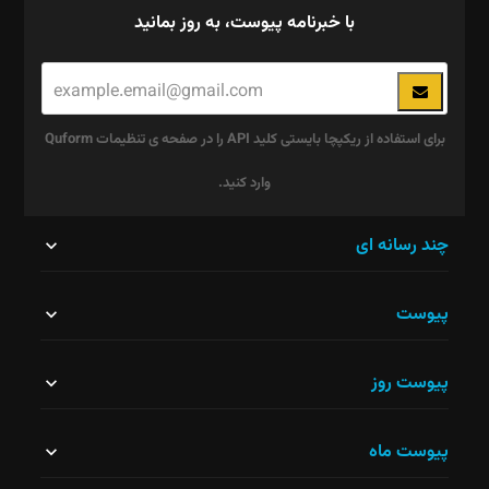
با خبرنامه پیوست، به روز بمانید
برای استفاده از ریکپچا بایستی کلید API را در صفحه ی تنظیمات Quform
وارد کنید.
این
چند رسانه ای
قسمت
پیوست
نباید
خالی
پیوست روز
رها
شود.
پیوست ماه