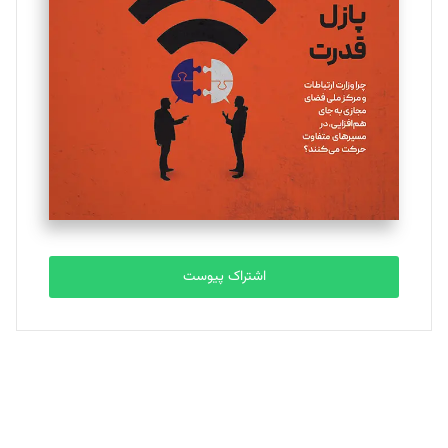
یسنا امان‌پور
تحریریه
ملینا جعفری
تحریریه
مصطفی مسجدی آرانی
تحریریه
اشتراک پیوست
بابک نقاش
تحریریه