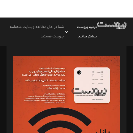
درباره پیوست
شما در حال مطالعه وبسایت ماهنامه
بیشتر بدانید
پیوست هستید.
صاحب امتیاز: موسسه پرسش (پویندگان راز ستاره شمال)
مدیر مسئول: محمدباقر اثنی‌عشری
سردبیر: مهرک محمودی
دبیر تحریریه: میثم قاسمی
د‌بیر ناداستان: سمانه سمیع
د‌بیر خدمت و تجارت: ابوالفضل رجبی
د‌بیر حقوق فناوری: حسام‌الدین ایپکچی
د‌بیر پیوست جهان: مینا پاکدل
د‌بیر تحریریه آنلاین: بابک نقاش
تحریریه‌: مجتبی محمود‌ی، آرش برهمند، یسنا امان‌پور، سروش کرمیان،