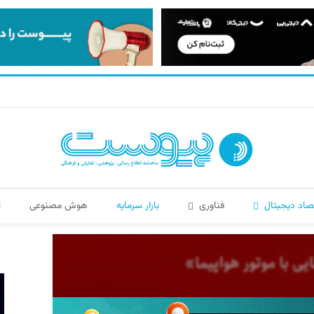
صاد دیجیتال
فناوری
بازار سرمایه
هوش مصنوعی
ا