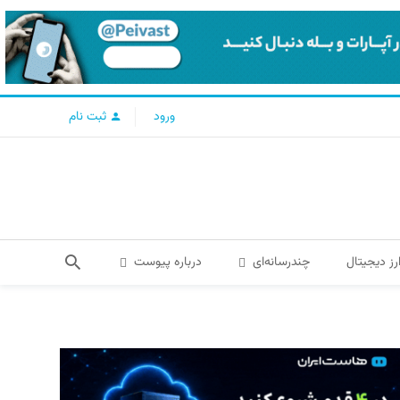
ورود
ثبت نام
رز دیجیتال
چندرسانه‌ای
درباره پیوست