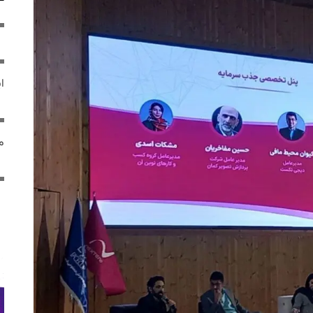
ایر
مص