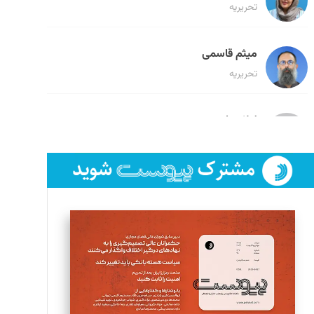
تحریریه
میثم قاسمی
تحریریه
لیلا حنارود
تحریریه
فائزه فتحی رستمی
تحریریه
سروش کرمیان
تحریریه