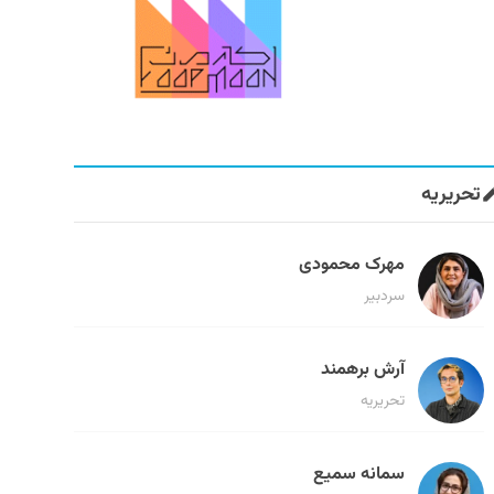
تحریریه
مهرک محمودی
سردبیر
آرش برهمند
تحریریه
سمانه سمیع