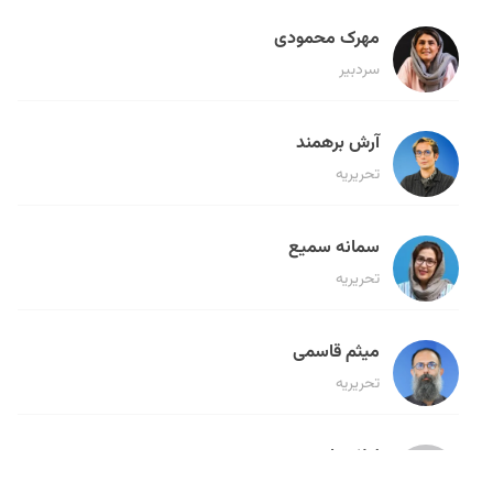
مهرک محمودی
سردبیر
آرش برهمند
تحریریه
سمانه سمیع
تحریریه
میثم قاسمی
تحریریه
لیلا حنارود
تحریریه