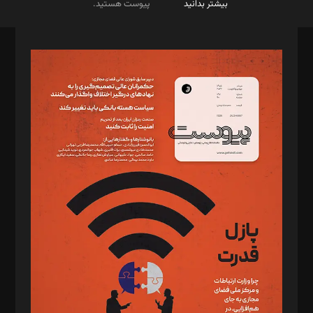
بیشتر بدانید
پیوست هستید.
صاحب امتیاز: موسسه پرسش (پویندگان راز ستاره شمال)
مدیر مسئول: محمدباقر اثنی‌عشری
سردبیر: مهرک محمودی
دبیر تحریریه: میثم قاسمی
د‌بیر ناداستان: سمانه سمیع
د‌بیر خدمت و تجارت: ابوالفضل رجبی
د‌بیر حقوق فناوری: حسام‌الدین ایپکچی
د‌بیر پیوست جهان: مینا پاکدل
د‌بیر تحریریه آنلاین: بابک نقاش
تحریریه‌: مجتبی محمود‌ی، آرش برهمند، یسنا امان‌پور، سروش کرمیان،
مصطفی مسجدی آرانی، ابوالفضل رجبی، زهرا فکرانه، فائزه فتحی
رستمی،مصطفی باستان
ویرایش: نگار استاد‌‌آقا
طراح یونیفرم: مجید توکلی
فیلمبرداری و عکاسی: امیر شفیعی، مانی لطفی زاده