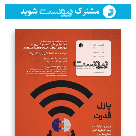
فائزه فتحی رستمی
تحریریه
سروش کرمیان
تحریریه
مینا پاکدل
تحریریه
یسنا امان‌پور
تحریریه
ملینا جعفری