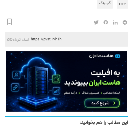
چین
گیمینگ
https://pvst.ir/h1h
لینک کوتاه
این مطالب را هم بخوانید: