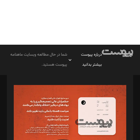
درباره پیوست
شما در حال مطالعه وبسایت ماهنامه
بیشتر بدانید
پیوست هستید.
صاحب امتیاز: موسسه پرسش (پویندگان راز ستاره شمال)
مدیر مسئول: محمدباقر اثنی‌عشری
سردبیر: مهرک محمودی
دبیر تحریریه: میثم قاسمی
د‌بیر ناداستان: سمانه سمیع
د‌بیر خدمت و تجارت: ابوالفضل رجبی
د‌بیر حقوق فناوری: حسام‌الدین ایپکچی