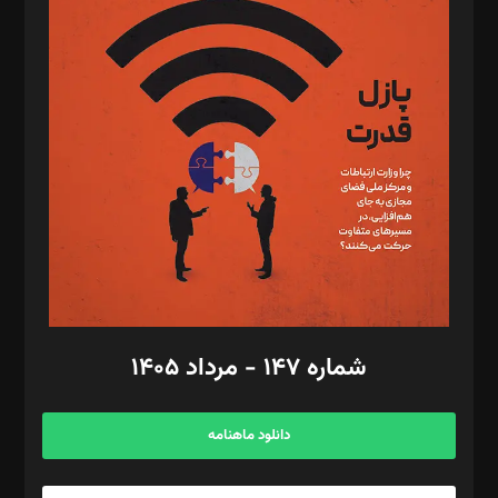
د‌بیر پیوست جهان: مینا پاکدل
د‌بیر تحریریه آنلاین: بابک نقاش
تحریریه‌: مجتبی محمود‌ی، آرش برهمند، یسنا امان‌پور، سروش کرمیان،
مصطفی مسجدی آرانی، ابوالفضل رجبی، زهرا فکرانه، فائزه فتحی
رستمی،مصطفی باستان
ویرایش: نگار استاد‌‌آقا
طراح یونیفرم: مجید توکلی
فیلمبرداری و عکاسی: امیر شفیعی، مانی لطفی زاده
گرافیک و صفحه‌آرایی: سید‌سبحان‌علی ثابت
مد‌یر توسعه تجاری: کامبیز برید‌
امور مالی: شاپور رهبری، محمد‌ کاظمی‌نیا
امور اد‌اری: راضیه محمود‌ی
شماره ۱۴۷ - مرداد ۱۴۰۵
مرکز تماس: ۰۲۱۴۲۸۲۴۰۰۰
آگهی و مشترکین: ۰۹۱۹۹۹۹۰۴۵۴
دانلود ماهنامه