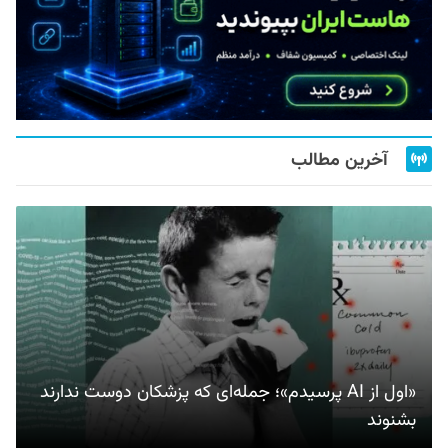
آخرین مطالب
«اول از AI پرسیدم»؛ جمله‌ای که پزشکان دوست ندارند
بشنوند