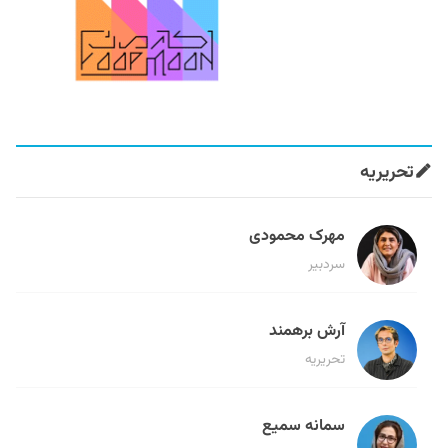
تحریریه
مهرک محمودی
سردبیر
آرش برهمند
تحریریه
سمانه سمیع