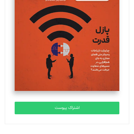
مینا پاکدل
تحریریه
یسنا امان‌پور
تحریریه
ملینا جعفری
تحریریه
مصطفی مسجدی آرانی
تحریریه
اشتراک پیوست
بابک نقاش
تحریریه