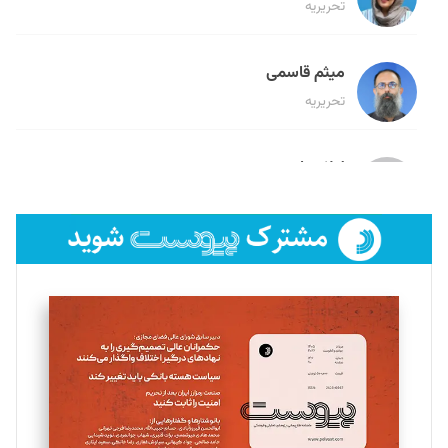
تحریریه
میثم قاسمی
تحریریه
لیلا حنارود
تحریریه
فائزه فتحی رستمی
تحریریه
سروش کرمیان
تحریریه