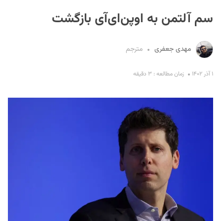
سم آلتمن به اوپن‌ای‌آی بازگشت
مهدی جعفری
مترجم
۱ آذر ۱۴۰۲
زمان مطالعه : ۳ دقیقه
S