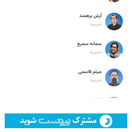
آرش برهمند
تحریریه
سمانه سمیع
تحریریه
میثم قاسمی
تحریریه
لیلا حنارود
تحریریه
فائزه فتحی رستمی