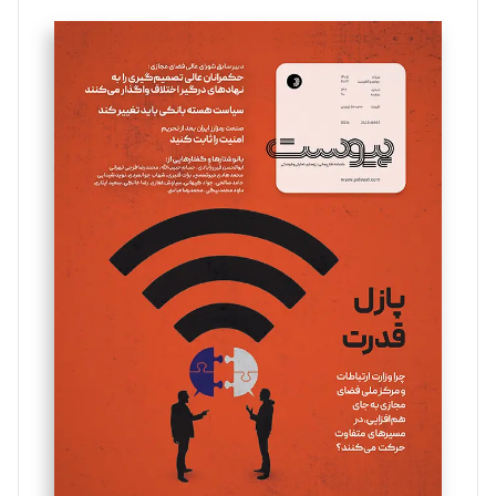
تحریریه
سروش کرمیان
تحریریه
مینا پاکدل
تحریریه
یسنا امان‌پور
تحریریه
ملینا جعفری
تحریریه