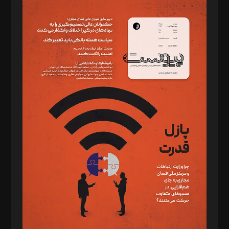
مدیر مسئول: محمدباقر اثنی‌عشری
سردبیر: مهرک محمودی
دبیر تحریریه: میثم قاسمی
د‌بیر ناداستان: سمانه سمیع
د‌بیر خدمت و تجارت: ابوالفضل رجبی
د‌بیر حقوق فناوری: حسام‌الدین ایپکچی
د‌بیر پیوست جهان: مینا پاکدل
د‌بیر تحریریه آنلاین: بابک نقاش
تحریریه‌: مجتبی محمود‌ی، آرش برهمند، یسنا امان‌پور، سروش کرمیان،
مصطفی مسجدی آرانی، ابوالفضل رجبی، زهرا فکرانه، فائزه فتحی
رستمی،مصطفی باستان
ویرایش: نگار استاد‌‌آقا
طراح یونیفرم: مجید توکلی
فیلمبرداری و عکاسی: امیر شفیعی، مانی لطفی زاده
گرافیک و صفحه‌آرایی: سید‌سبحان‌علی ثابت
مد‌یر توسعه تجاری: کامبیز برید‌