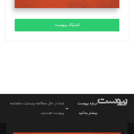
مصطفی مسجدی آرانی
تحریریه
اشتراک پیوست
بابک نقاش
تحریریه
درباره پیوست
شما در حال مطالعه وبسایت ماهنامه
بیشتر بدانید
پیوست هستید.
صاحب امتیاز: موسسه پرسش (پویندگان راز ستاره شمال)