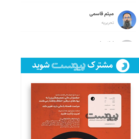
میثم قاسمی
تحریریه
لیلا حنارود
تحریریه
فائزه فتحی رستمی
تحریریه
سروش کرمیان
تحریریه
مینا پاکدل