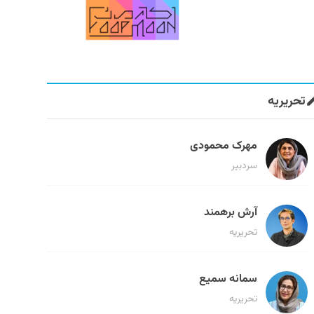
تحریریه
مهرک محمودی
سردبیر
آرش برهمند
تحریریه
سمانه سمیع
تحریریه