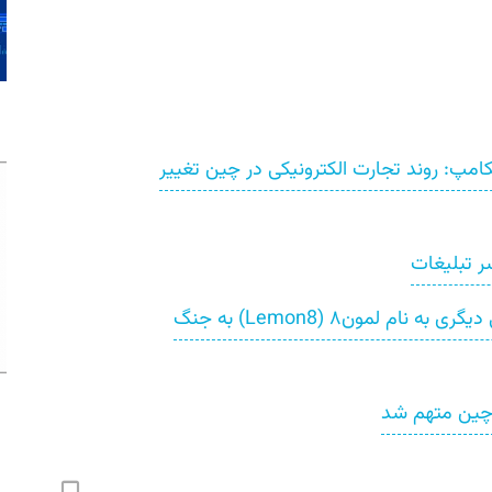
رکت چینی Anext در الکامپ: روند تجارت الکترونیکی در چین تغییر
ر تبلیغات
سازنده تیک‌تاک با شبکه‌ اجتماعی دیگری به نام لمون۸ (Lemon8) به جنگ
 چین متهم شد