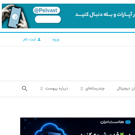
ورود
ثبت نام
رز دیجیتال
چندرسانه‌ای
درباره پیوست