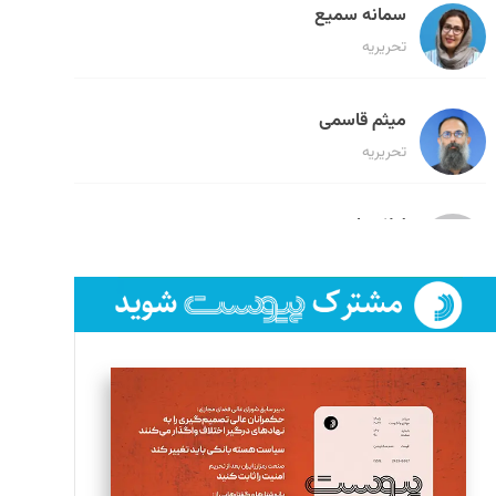
سمانه سمیع
تحریریه
میثم قاسمی
تحریریه
لیلا حنارود
تحریریه
فائزه فتحی رستمی
تحریریه
سروش کرمیان
تحریریه