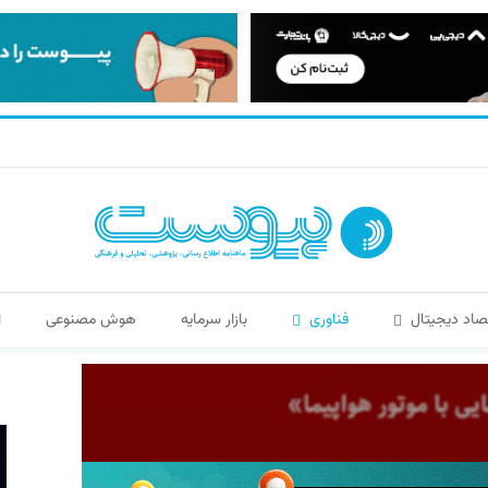
صاد دیجیتال
فناوری
بازار سرمایه
هوش مصنوعی
ا