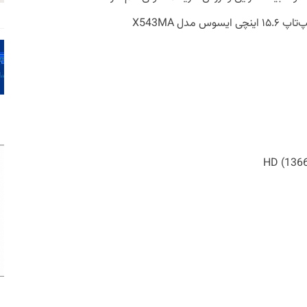
به همین دلیل ما اطلاعات زیر را صرفا برای لپ‌تاپ ۱۵.۶ اینچی ایسوس مدل X543MA