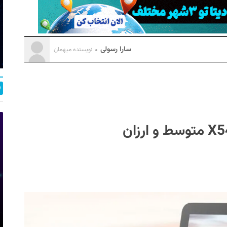
سارا رسولی
نویسنده میهمان