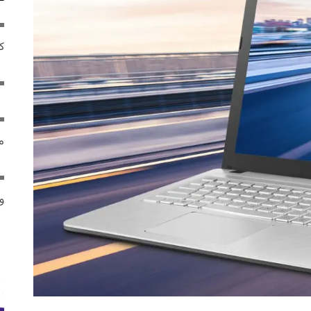
ک
م
و 