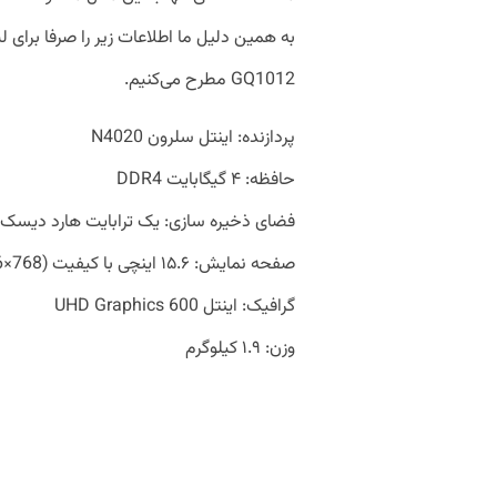
GQ1012 مطرح می‌کنیم.
پردازنده: اینتل سلرون N4020
حافظه: ۴ گیگابایت DDR4
فضای ذخیره سازی: یک ترابایت هارد دیسک
صفحه نمایش: ۱۵.۶ اینچی با کیفیت HD (1366×768)
گرافیک: اینتل UHD Graphics 600
وزن: ۱.۹ کیلوگرم