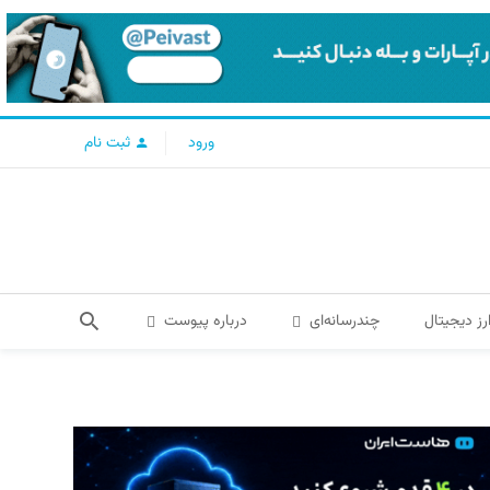
ورود
ثبت نام
رز دیجیتال
چندرسانه‌ای
درباره پیوست