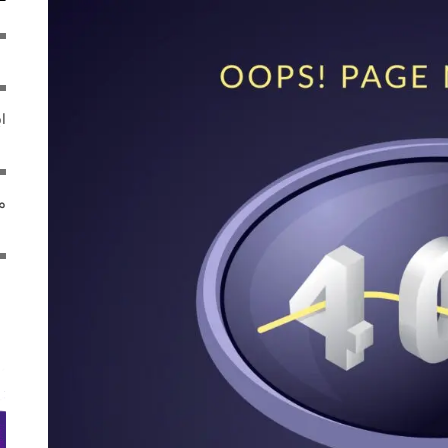
ایر
مص