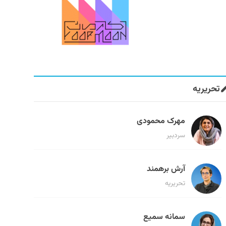
تحریریه
مهرک محمودی
سردبیر
آرش برهمند
تحریریه
سمانه سمیع