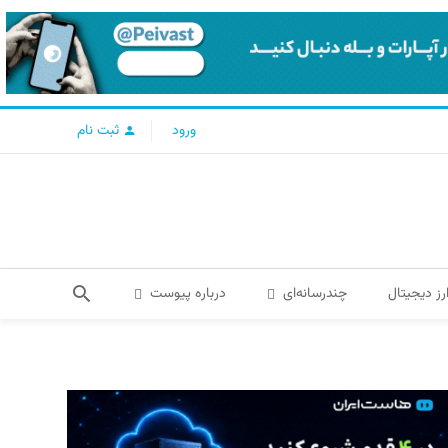
ورود
ثبت نام
رز دیجیتال
چندرسانه‌ای
درباره پیوست