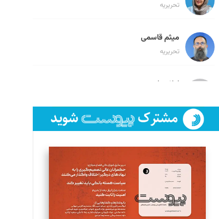
تحریریه
میثم قاسمی
تحریریه
لیلا حنارود
تحریریه
فائزه فتحی رستمی
تحریریه
سروش کرمیان
تحریریه