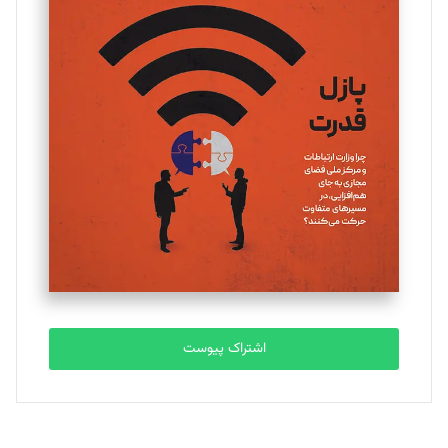
تحریریه
یسنا امان‌پور
تحریریه
ملینا جعفری
تحریریه
مصطفی مسجدی آرانی
تحریریه
اشتراک پیوست
بابک نقاش
تحریریه