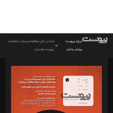
درباره پیوست
شما در حال مطالعه وبسایت ماهنامه
بیشتر بدانید
پیوست هستید.
صاحب امتیاز: موسسه پرسش (پویندگان راز ستاره شمال)
مدیر مسئول: محمدباقر اثنی‌عشری
سردبیر: مهرک محمودی
دبیر تحریریه: میثم قاسمی
د‌بیر ناداستان: سمانه سمیع
د‌بیر خدمت و تجارت: ابوالفضل رجبی
د‌بیر حقوق فناوری: حسام‌الدین ایپکچی
د‌بیر پیوست جهان: مینا پاکدل