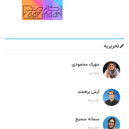
تحریریه
مهرک محمودی
سردبیر
آرش برهمند
تحریریه
سمانه سمیع
تحریریه