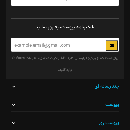
با خبرنامه پیوست، به روز بمانید
برای استفاده از ریکپچا بایستی کلید API را در صفحه ی تنظیمات Quform
وارد کنید.
این
چند رسانه ای
قسمت
پیوست
نباید
خالی
پیوست روز
رها