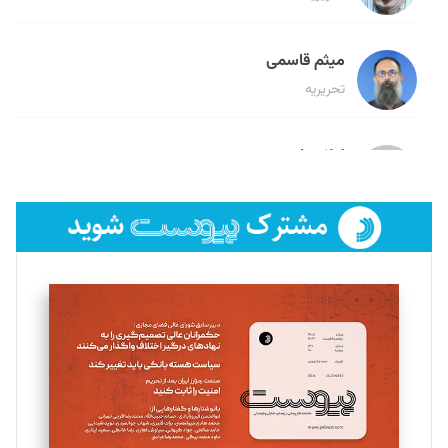
میثم قاسمی
تحریریه
لیلا حنارود
تحریریه
فائزه فتحی رستمی
تحریریه
سروش کرمیان
تحریریه
مینا پاکدل