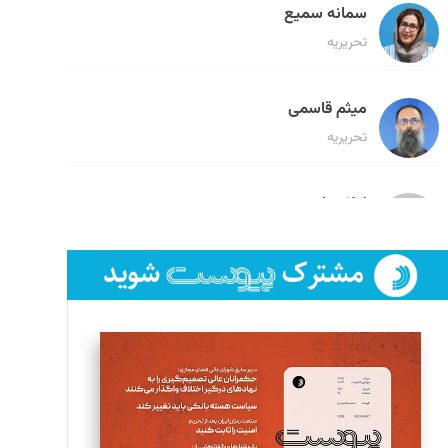
سمانه سمیع
تحریریه
میثم قاسمی
تحریریه
لیلا حنارود
تحریریه
فائزه فتحی رستمی
تحریریه
سروش کرمیان
تحریریه