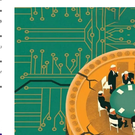
و 
رم
ب