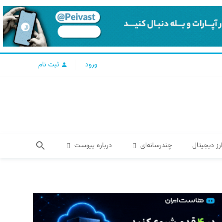
ورود
ثبت نام
رز دیجیتال
چندرسانه‌ای
درباره پیوست